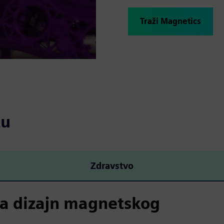
Traži Magnetics
tu
Zdravstvo
va dizajn magnetskog