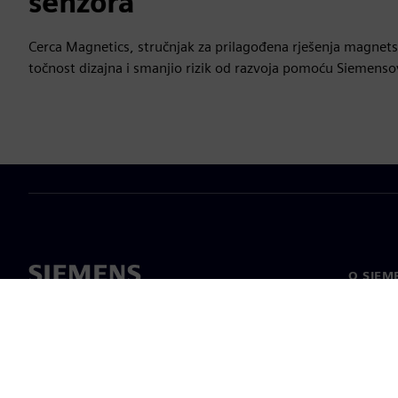
senzora
Cerca Magnetics, stručnjak za prilagođena rješenja magnets
točnost dizajna i smanjio rizik od razvoja pomoću Siemensov
O SIEM
O nama
Vodstv
Vijesti i