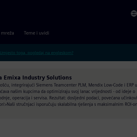
a mreža
Teme i uvidi
Umjesto toga, pogledaj na engleskom?
a Emixa Industry Solutions
nošću, integrirajući Siemens Teamcenter PLM, Mendix Low-Code i ERP 
ćava našim kupcima da optimiziraju svoj lanac vrijednosti - od ideje o
dnje, operacija i servisa. Rezultat: dosljedni podaci, povećana učinkov
br/>Naši stručnjaci isporučuju skalabilna rješenja s maksimalnim ROI-o