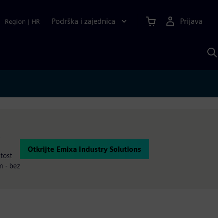
Podrška i zajednica
Prijava
Region
|
HR
P
p
S
u
Otkrijte Emixa Industry Solutions
itost
m - bez