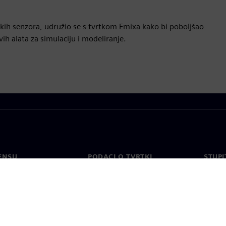
kih senzora, udružio se s tvrtkom Emixa kako bi poboljšao
ih alata za simulaciju i modeliranje.
ENSU
PODACI O TVRTKI
STUPI
Tvrtka
Konta
o
Odnosi s investitorima
Uredi 
 tisak
Strategija