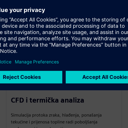
CFD i termička analiza
Simulacija protoka zraka, hlađenja, ponašanja
tekućine i prijenosa topline radi poboljšanja