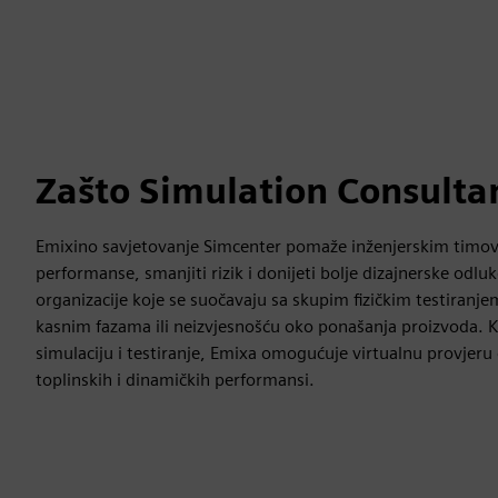
Zašto Simulation Consulta
Emixino savjetovanje Simcenter pomaže inženjerskim timov
performanse, smanjiti rizik i donijeti bolje dizajnerske odlu
organizacije koje se suočavaju sa skupim fizičkim testiran
kasnim fazama ili neizvjesnošću oko ponašanja proizvoda. Ko
simulaciju i testiranje, Emixa omogućuje virtualnu provjeru 
toplinskih i dinamičkih performansi.