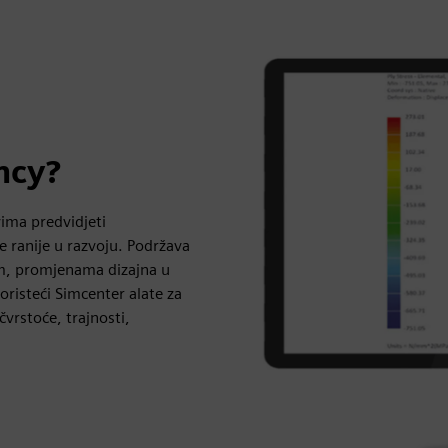
ncy?
ima predvidjeti
ke ranije u razvoju. Podržava
jem, promjenama dizajna u
risteći Simcenter alate za
čvrstoće, trajnosti,