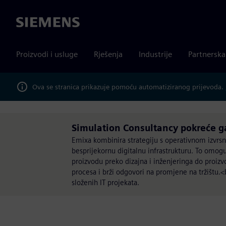
Siemens
Proizvodi i usluge
Rješenja
Industrije
Partnersk
Ova se stranica prikazuje pomoću automatiziranog prijevoda.
Simulation Consultancy pokreće g
Emixa kombinira strategiju s operativnom izvrs
besprijekornu digitalnu infrastrukturu. To omogu
proizvodu preko dizajna i inženjeringa do proizvo
procesa i brži odgovori na promjene na tržištu.<
složenih IT projekata.