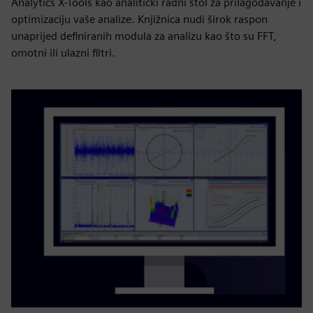
Analytics X-Tools kao analitički radni stol za prilagođavanje i
optimizaciju vaše analize. Knjižnica nudi širok raspon
unaprijed definiranih modula za analizu kao što su FFT,
omotni ili ulazni filtri.