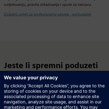
sudjelovanju, pravila otkazivanja i upute za nastavu.
Dodatni uvjeti za profesionalne usluge - portugalski
Jeste li spremni poduzeti
sljedeći korak?
Pošaljite svoj zahtjev putem donjeg obrasca i naš tim će nas
kontaktirati kako bi sve dogovorio s vama.