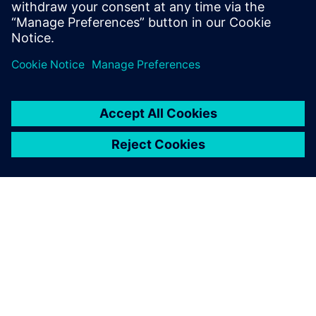
LINKEDIN ČLANAK
Pazite na prazninu... "zračni
jaz"!
Mnogi operateri podatkovnih centara još uvijek
izoliraju OT sustave s "zračnim razmakom" kako bi
ostali sigurni. Ciaran Flanagan razrađuje kako možemo
uravnotežiti povezanost i kibersigurnost - i zašto je
vrijeme za ponovno razmisliti o zračnom jazu.