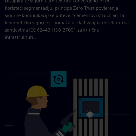
Dizajnirajte sigurnu arhitekturu konvergencije IT/OT
koristeći segmentaciju, principe Zero Trust povjerenja i
sigurne komunikacijske puteve. Siemensovi stručnjaci za
kibernetičku sigurnost pomažu usklađivanju arhitektura sa
zahtjevima IEC 62443 i ISO 27001 za kritičnu
infrastrukturu.