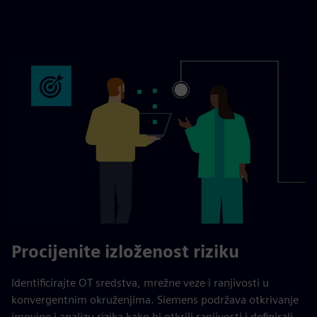
Procijenite izloženost riziku
Identificirajte OT sredstva, mrežne veze i ranjivosti u
konvergentnim okruženjima. Siemens podržava otkrivanje
imovine i analizu rizika kako bi otkrili ranjivosti i definirali