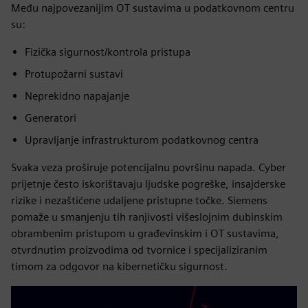
Među najpovezanijim OT sustavima u podatkovnom centru
su:
Fizička sigurnost/kontrola pristupa
Protupožarni sustavi
Neprekidno napajanje
Generatori
Upravljanje infrastrukturom podatkovnog centra
Svaka veza proširuje potencijalnu površinu napada. Cyber
prijetnje često iskorištavaju ljudske pogreške, insajderske
rizike i nezaštićene udaljene pristupne točke. Siemens
pomaže u smanjenju tih ranjivosti višeslojnim dubinskim
obrambenim pristupom u građevinskim i OT sustavima,
otvrdnutim proizvodima od tvornice i specijaliziranim
timom za odgovor na kibernetičku sigurnost.