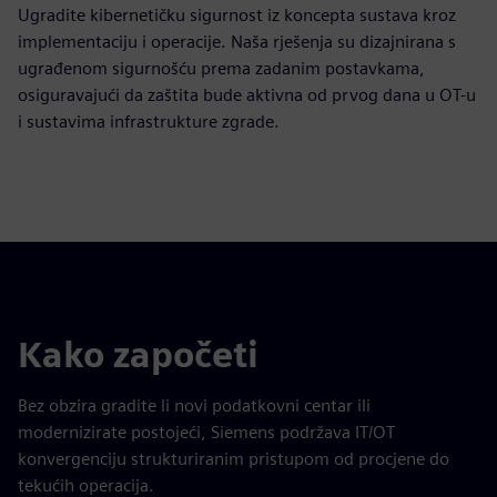
Ugradite kibernetičku sigurnost iz koncepta sustava kroz
implementaciju i operacije. Naša rješenja su dizajnirana s
ugrađenom sigurnošću prema zadanim postavkama,
osiguravajući da zaštita bude aktivna od prvog dana u OT-u
i sustavima infrastrukture zgrade.
Kako započeti
Bez obzira gradite li novi podatkovni centar ili
modernizirate postojeći, Siemens podržava IT/OT
konvergenciju strukturiranim pristupom od procjene do
tekućih operacija.