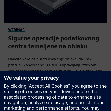
WEBINAR
Sigurne operacije podatkovnog
centra temeljene na oblaku
Naučite kako osigurati usvajanje oblaka, daljinski
pristup i konvergenciju IT/OT u upravljanju fizičkom
sigurnošću i operativnom održavanju kako biste riješili
rizike uz otključavanje novih učinkovitosti.