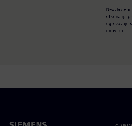
Neovlašteni 
otkrivanja p
ugrožavaju s
imovinu.
O SIEM