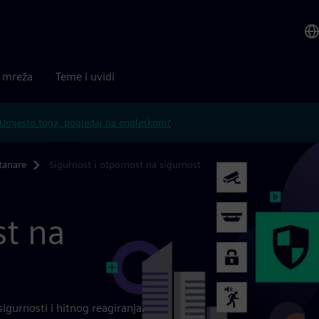
a mreža
Teme i uvidi
Umjesto toga, pogledaj na engleskom?
tanare
Sigurnost i otpornost na sigurnost
st na
igurnosti i hitnog reagiranja.