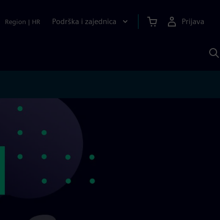
Podrška i zajednica
Prijava
Region
|
HR
P
p
S