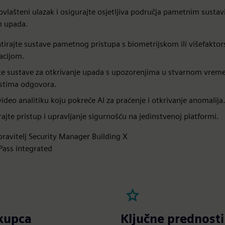
eovlašteni ulazak i osigurajte osjetljiva područja pametnim susta
m upada.
irajte sustave pametnog pristupa s biometrijskom ili višefakto
kacijom.
jte sustave za otkrivanje upada s upozorenjima u stvarnom vreme
tima odgovora.
video analitiku koju pokreće AI za praćenje i otkrivanje anomalija
rajte pristup i upravljanje sigurnošću na jedinstvenoj platformi.
pravitelj Security Manager Building X
Pass integrated
 kupca
Ključne prednosti