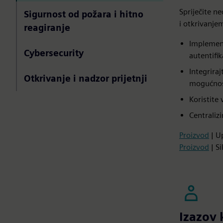
Spriječite n
Sigurnost od požara i hitno
i otkrivanje
reagiranje
Implement
Cybersecurity
autentifi
Integrira
Otkrivanje i nadzor prijetnji
mogućnos
Koristite 
Centralizi
Proizvod
| U
Proizvod
| Si
Izazov