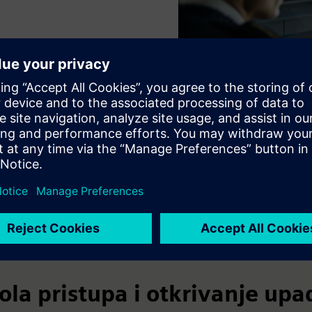
ve upotrebe
ola pristupa i otkrivanje upa