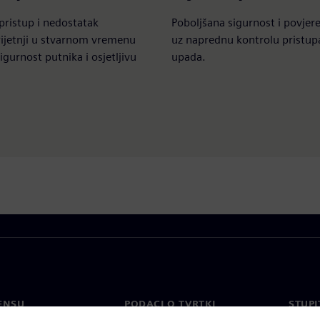
pristup i nedostatak
Poboljšana sigurnost i povjer
rijetnji u stvarnom vremenu
uz naprednu kontrolu pristup
igurnost putnika i osjetljivu
upada.
ENSU
PODACI O TVRTKI
STUPI