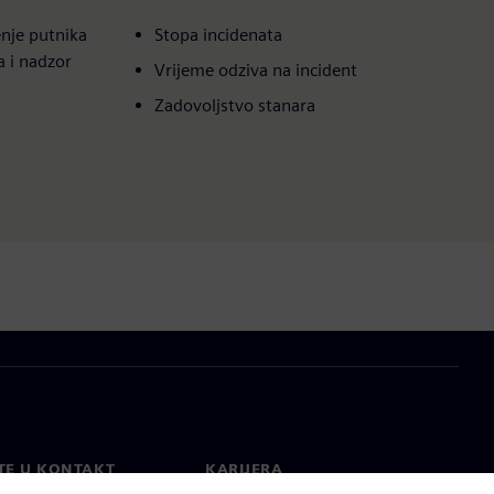
enje putnika
Stopa incidenata
a i nadzor
Vrijeme odziva na incident
Zadovoljstvo stanara
TE U KONTAKT
KARIJERA