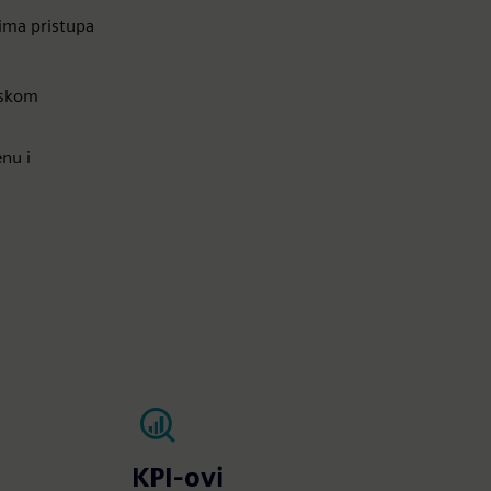
vima pristupa
rskom
nu i
.
KPI-ovi