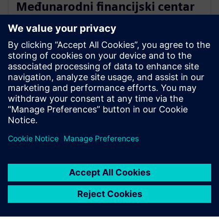
Međunarodni financijski centar
Seul
IFC Seoul, znameniti južnokorejski kompleks mješovite
namjene, surađuje sa Siemensom kako bi optimizirao
performanse zgrade, smanjio emisije i ubrzao svoje
ciljeve održivosti.