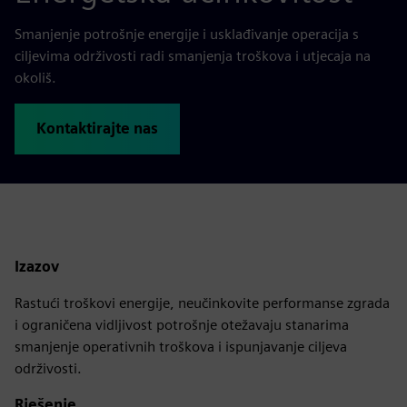
Smanjenje potrošnje energije i usklađivanje operacija s
ciljevima održivosti radi smanjenja troškova i utjecaja na
okoliš.
Kontaktirajte nas
Izazov
Rastući troškovi energije, neučinkovite performanse zgrada
i ograničena vidljivost potrošnje otežavaju stanarima
smanjenje operativnih troškova i ispunjavanje ciljeva
održivosti.
Rješenje