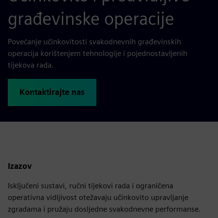
građevinske operacije
Povećanje učinkovitosti svakodnevnih građevinskih
operacija korištenjem tehnologije i pojednostavljenih
tijekova rada.
Kontaktirajte nas
Izazov
Isključeni sustavi, ručni tijekovi rada i ograničena
operativna vidljivost otežavaju učinkovito upravljanje
zgradama i pružaju dosljedne svakodnevne performanse.