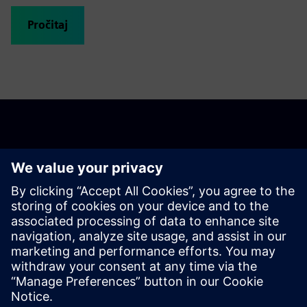
Pročitaj
Započnite svoje
putovanje.
Pronađite svoje rješenje
Contact us