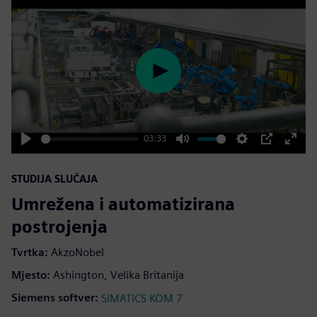
Play
03:33
Play
Mute
Settings
PIP
Enter
fulls
STUDIJA SLUČAJA
Umrežena i automatizirana
postrojenja
Tvrtka:
AkzoNobel
Mjesto:
Ashington, Velika Britanija
Siemens softver:
SIMATICS KOM 7