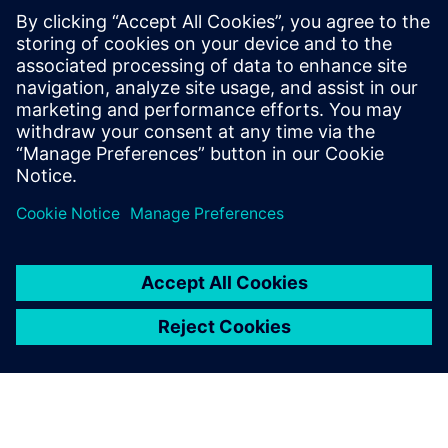
Pomoću VIROO® all-in-one VR platforme za industrijske
korporacije možete ubrzati PLM razjašnjavanjem složenih
podataka i ideja te optimizacijom procesa dizajna,
inženjeringa i simulacije pomoću virtualnih replika u punoj
mjeri. To...
Saznajte više