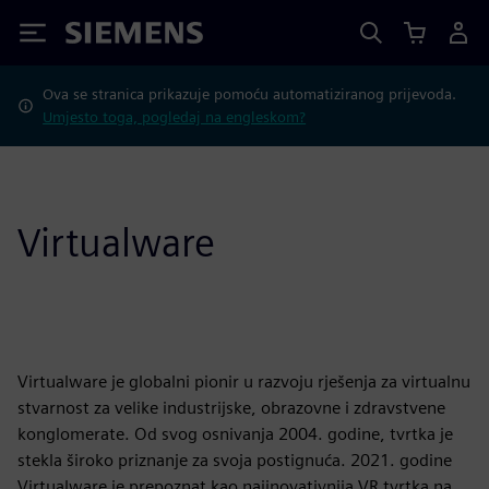
Siemens
Ova se stranica prikazuje pomoću automatiziranog prijevoda.
Umjesto toga, pogledaj na engleskom?
Virtualware
Virtualware je globalni pionir u razvoju rješenja za virtualnu
stvarnost za velike industrijske, obrazovne i zdravstvene
konglomerate. Od svog osnivanja 2004. godine, tvrtka je
stekla široko priznanje za svoja postignuća. 2021. godine
Virtualware je prepoznat kao najinovativnija VR tvrtka na