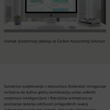
Snimak Sustairinog rješenja za Carbon Accounting Solution
Sustairino sudjelovanje u ekosustavu Xcelerator omogućuje
tvrtkama da dožive glatku kombinaciju uvida vođenih
umjetnom inteligencijom i fleksibilne arhitekture za
postizanje rješenja održivosti prilagođenih svakoj
jedinstvenoj poslovnoj potrebi. Oni nude rješenja koja