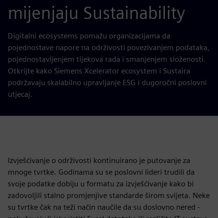
mijenjaju Sustainability
Digitalni ecosystems pomažu organizacijama da
pojednostave napore na održivosti povezivanjem podataka,
pojednostavljenjem tijekova rada i smanjenjem složenosti.
Otkrijte kako Siemens Xcelerator ecosystem i Sustaira
podržavaju skalabilno upravljanje ESG i dugoročni poslovni
utjecaj.
Izvješćivanje o održivosti kontinuirano je putovanje za
mnoge tvrtke. Godinama su se poslovni lideri trudili da
svoje podatke dobiju u formatu za izvješćivanje kako bi
zadovoljili stalno promjenjive standarde širom svijeta. Neke
su tvrtke čak na teži način naučile da su doslovno nered -