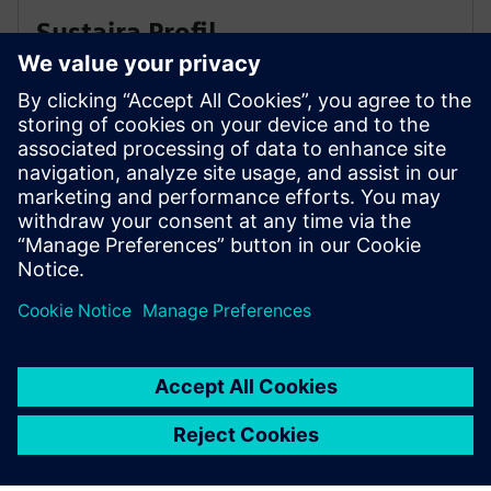
Sustaira Profil
Susaira Carbon Accounting
Solution ugljika