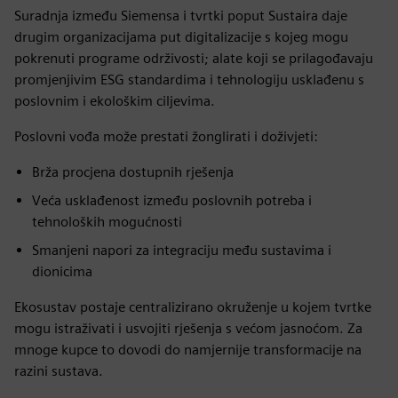
Suradnja između Siemensa i tvrtki poput Sustaira daje
drugim organizacijama put digitalizacije s kojeg mogu
pokrenuti programe održivosti; alate koji se prilagođavaju
promjenjivim ESG standardima i tehnologiju usklađenu s
poslovnim i ekološkim ciljevima.
Poslovni vođa može prestati žonglirati i doživjeti:
Brža procjena dostupnih rješenja
Veća usklađenost između poslovnih potreba i
tehnoloških mogućnosti
Smanjeni napori za integraciju među sustavima i
dionicima
Ekosustav postaje centralizirano okruženje u kojem tvrtke
mogu istraživati i usvojiti rješenja s većom jasnoćom. Za
mnoge kupce to dovodi do namjernije transformacije na
razini sustava.