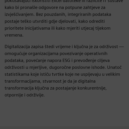
pokušavajući iskoristiti Excel datoteke ili različite IT sustave
kako bi pronašle odgovore na potpune zahtjeve za
izvješćivanjem. Bez pouzdanih, integriranih podataka
postaje teško utvrditi gdje djelovati, kako odrediti
prioritete inicijativama ili kako mjeriti utjecaj tijekom
vremena.
Digitalizacija zapisa štedi vrijeme i ključna je za održivost —
omogućuje organizacijama povezivanje operativnih
podataka, povećanje napora ESG i prevođenje ciljeva
održivosti u mjerljive, dugoročne poslovne ishode. Unatoč
statistikama koje ističu tvrtke koje ne uspijevaju u velikim
transformacijama, stvarnost je da je digitalna
transformacija ključna za postajanje konkurentnije,
otpornije i održivije.