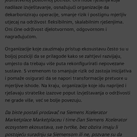
nadilaze izvještavanje, osnažujući organizacije da
dekarboniziraju operacije, smanje rizik i postignu mjerljiv
utjecaj na održivost fleksibilnim, skalabilnim rješenjima.
Oni čine održivost djelotvornom, odgovornom i
nagrađujućom.
Organizacije koje zauzimaju pristup ekosustavu često su u
boljoj poziciji da se prilagode kako se zahtjevi razvijaju,
umjesto da trebaju više puta rekonfigurirati nepovezane
sustave. S vremenom to smanjuje rizik od zastoja inicijativa
i pomaže osigurati da se napori transformacije pretvore u
mjerljive ishode. Na kraju, organizacije koje idu naprijed i
rješavaju strateške izazove poput izvještavanja o održivosti
ne grade više, već se bolje povezuju.
Da biste postali prodavač na Siemens Xcelerator
Marketplace Marketplaceu i time član Siemens Xcelerator
ecosystem ekosustava, sve tvrtke, bez obzira imaju li
postojeću suradnju sa Siemensom ili ne, pozvane su da