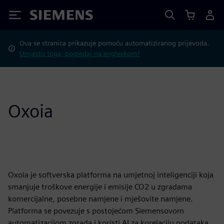
Siemens
Ova se stranica prikazuje pomoću automatiziranog prijevoda.
Umjesto toga, pogledaj na engleskom?
Oxoia
Oxoia je softverska platforma na umjetnoj inteligenciji koja
smanjuje troškove energije i emisije CO2 u zgradama
komercijalne, posebne namjene i mješovite namjene.
Platforma se povezuje s postojećom Siemensovom
automatizacijom zgrada i koristi AI za korelaciju podataka