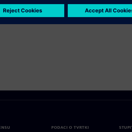
ENSU
PODACI O TVRTKI
STUPI