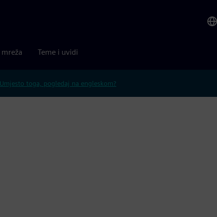
a mreža
Teme i uvidi
Umjesto toga, pogledaj na engleskom?