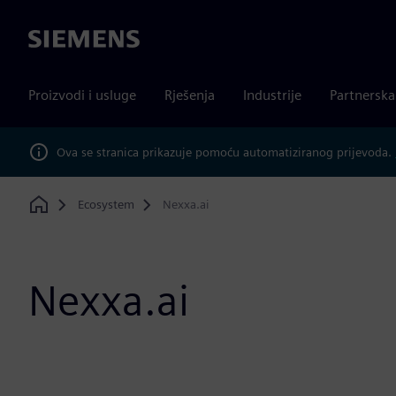
Siemens
Proizvodi i usluge
Rješenja
Industrije
Partnersk
Ova se stranica prikazuje pomoću automatiziranog prijevoda.
Ecosystem
Nexxa.ai
Home
Nexxa.ai