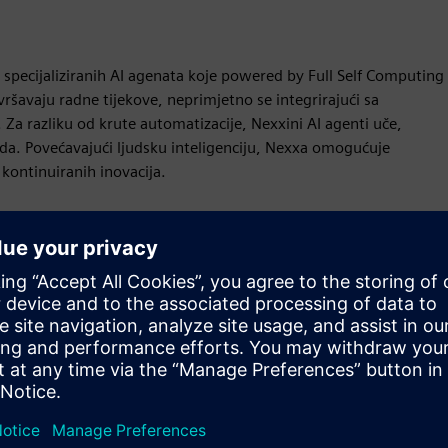
specijaliziranih AI agenata koje powered by Full Self Computing
ršavaju radne tijekove, neprimjetno se integrirajući sa
Za razliku od krute automatizacije, Nexxini AI agenti uče,
ada. Povećavajući ljudsku inteligenciju, Nexxa omogućuje
 kontinuiranih inovacija.
Kretanje
Service
Pruža uslugu proizvoda/rješenja tvrtke Siemens Xcelerator
koja pomaže kupcu da ga implementira, integrira,
upravlja ili održava