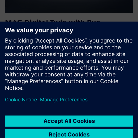
MAG Digital Twin with Run
MyVirtual Machine
Pomoću MAG-ovog digitalnog modela stroja možete
kreirati, provjeravati i optimizirati NC programe na
digitalnom blizancu vašeg stroja - izvan mreže na računalu
u planiranju proizvodnje.
Saznajte više