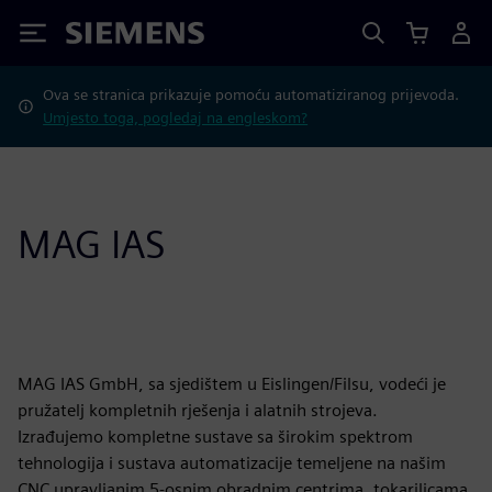
Siemens
Ova se stranica prikazuje pomoću automatiziranog prijevoda.
Umjesto toga, pogledaj na engleskom?
MAG IAS
MAG IAS GmbH, sa sjedištem u Eislingen/Filsu, vodeći je
pružatelj kompletnih rješenja i alatnih strojeva.
Izrađujemo kompletne sustave sa širokim spektrom
tehnologija i sustava automatizacije temeljene na našim
CNC upravljanim 5-osnim obradnim centrima, tokarilicama