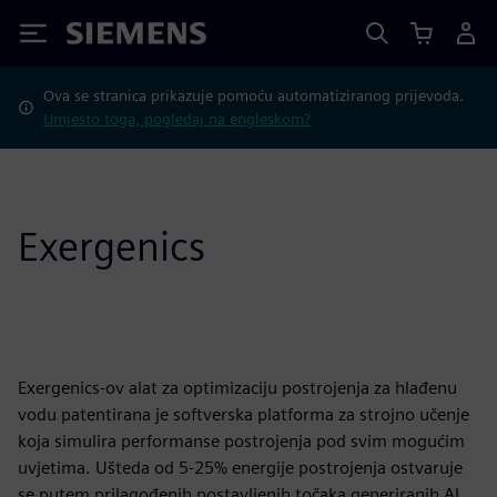
Siemens
Ova se stranica prikazuje pomoću automatiziranog prijevoda.
Umjesto toga, pogledaj na engleskom?
Exergenics
Exergenics-ov alat za optimizaciju postrojenja za hlađenu
vodu patentirana je softverska platforma za strojno učenje
koja simulira performanse postrojenja pod svim mogućim
uvjetima. Ušteda od 5-25% energije postrojenja ostvaruje
se putem prilagođenih postavljenih točaka generiranih AI,