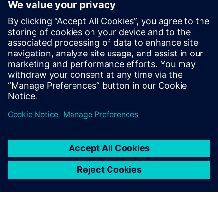
AI Chilled Water Plant Optimization
Maximize your BMS with Exergenics award-winning chilled
water plant optimization technology—no black box, no
training, no security issues. Save 5–35% energy with
seamless implementation.
Saznajte više