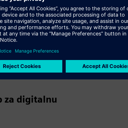
održivost i kibersigurnost
ti uz fleksibilno financiranje
Dekarbonizacija kao usluga - Energija kao usluga - Samofinanciranje
 za digitalnu