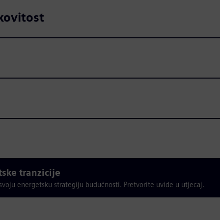
kovitost
tske tranzicije
 svoju energetsku strategiju budućnosti. Pretvorite uvide u utjecaj.