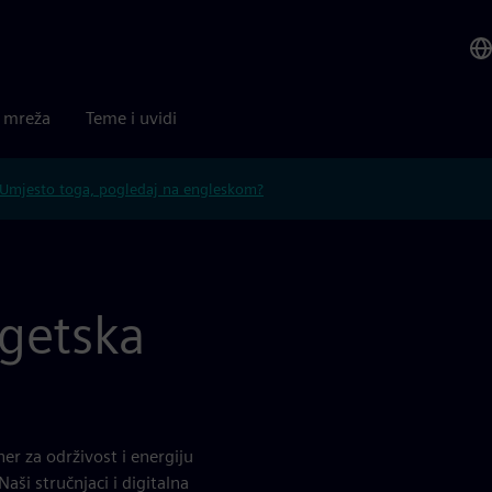
a mreža
Teme i uvidi
Umjesto toga, pogledaj na engleskom?
rgetska
er za održivost i energiju
ši stručnjaci i digitalna