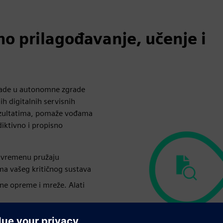
no prilagođavanje, učenje i
grade u autonomne zgrade
h digitalnih servisnih
rezultatima, pomaže vođama
diktivno i propisno
m vremenu pružaju
ma vašeg kritičnog sustava
ne opreme i mreže. Alati
 nadogradnjama