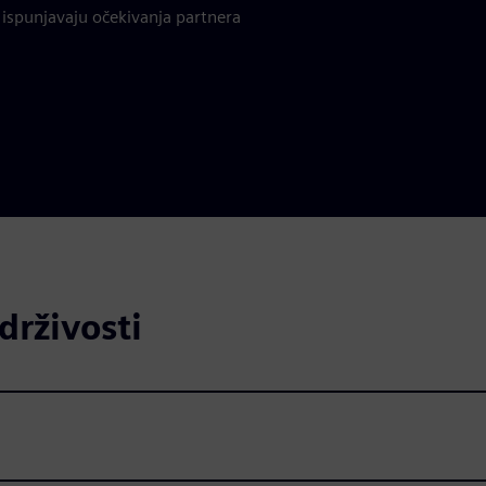
i ispunjavaju očekivanja partnera
drživosti