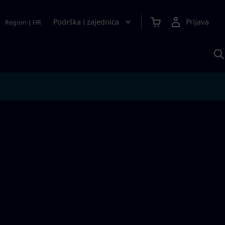
Podrška i zajednica
Prijava
Region
|
HR
P
p
S