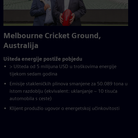
Melbourne Cricket Ground,
Australija
Ušteda energije postiže pobjedu
> Ušteda od 5 milijuna USD u troškovima energije
tijekom sedam godina
Emisije stakleničkih plinova smanjene za 50.089 tona u
istom razdoblju (ekvivalent: uklanjanje ~ 10 tisuća
automobila s ceste)
Klijent produžio ugovor o energetskoj učinkovitosti