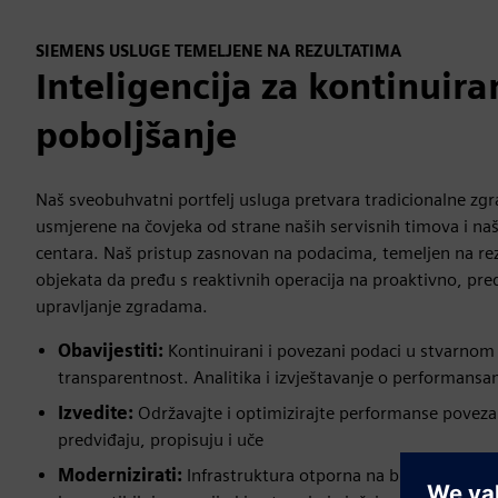
SIEMENS USLUGE TEMELJENE NA REZULTATIMA
Inteligencija za kontinuira
poboljšanje
Naš sveobuhvatni portfelj usluga pretvara tradicionalne z
usmjerene na čovjeka od strane naših servisnih timova i naši
centara. Naš pristup zasnovan na podacima, temeljen na 
objekata da pređu s reaktivnih operacija na proaktivno, pre
upravljanje zgradama.
Obavijestiti:
Kontinuirani i povezani podaci u stvarno
transparentnost. Analitika i izvještavanje o performansa
Izvedite:
Održavajte i optimizirajte performanse poveza
predviđaju, propisuju i uče
Modernizirati:
Infrastruktura otporna na budućnost s