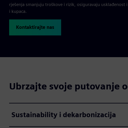
rješenja smanjuju troškove i rizik, osiguravaju usklađenost 
i kupaca.
Kontaktirajte nas
Ubrzajte svoje putovanje o
Sustainability i dekarbonizacija