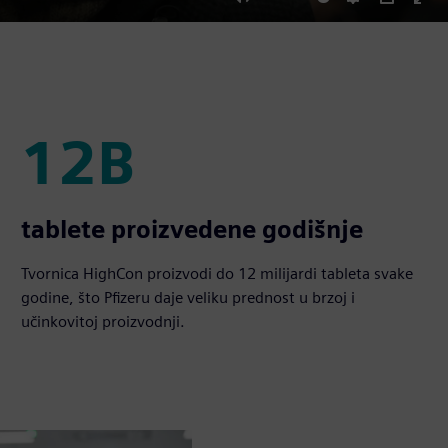
Mute
Settings
PIP
Ent
ful
12B
12B
tablete proizvedene godišnje
Tvornica HighCon proizvodi do 12 milijardi tableta svake
godine, što Pfizeru daje veliku prednost u brzoj i
učinkovitoj proizvodnji.