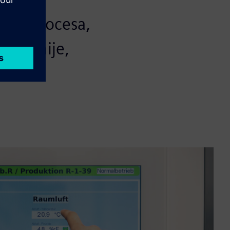
va i procesa,
ksibilnije,