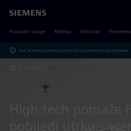
Siemens
Proizvodi i usluge
Rješenja
Industrije
Partnersk
Ova se stranica prikazuje pomoću automatiziranog prijevoda.
Sadržaj
Pfizer
Home
High-tech pomaže P
pobijedi utrku s v