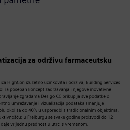
izacija za održivu farmaceutsku
nica HighCon izuzetno učinkovita i održiva, Building Services
rolira poseban koncept zadržavanja i njegove inovativne
upravljanje zgradama Desigo CC prikuplja sve podatke o
igentno umrežavanje i vizualizacija podataka smanjuje
olu okoliša do 40% u usporedbi s tradicionalnim objektima.
uktivnošću: u Freiburgu se svake godine proizvodi do 12
ru daje vrijednu prednost u utrci s vremenom.