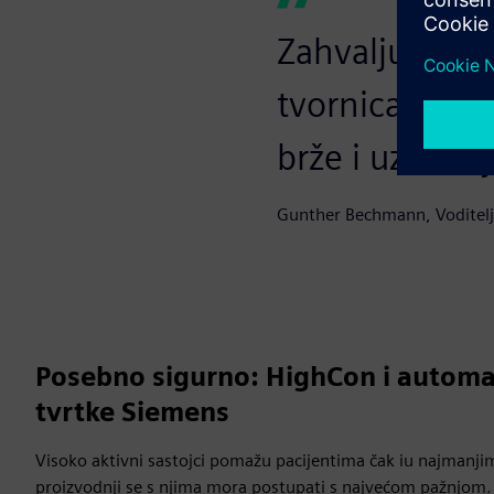
Zahvaljujući 
tvornica Pfize
brže i uz manj
Gunther Bechmann, Voditelj 
Posebno sigurno: HighCon i automa
tvrtke Siemens
Visoko aktivni sastojci pomažu pacijentima čak iu najman
proizvodnji se s njima mora postupati s najvećom pažnjom.