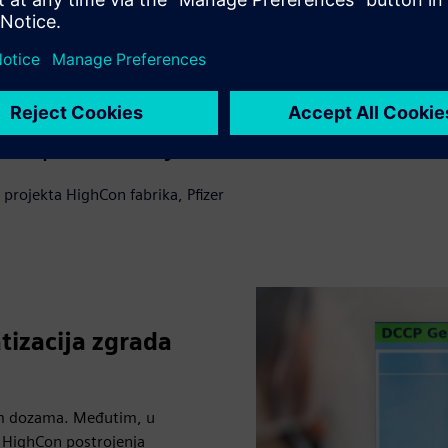
inteligentnom umrežavanju stroje
r u Freiburgu može proizvoditi fle
e opterećenja resursa.
projekta HighCon fabrika, Pfizer
tizacija zgrada
jim dozama. Međutim, u
 HighCon postrojenja