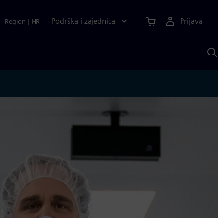
Podrška i zajednica
Prijava
Region
|
HR
P
p
S