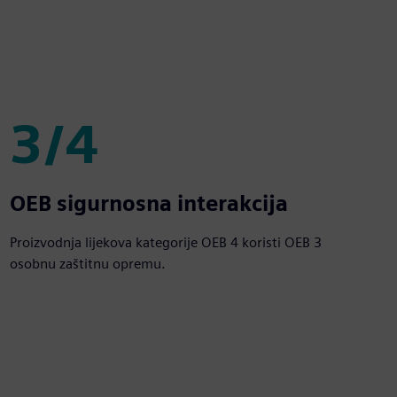
er
lscreen
3/4
3/4
OEB sigurnosna interakcija
Proizvodnja lijekova kategorije OEB 4 koristi OEB 3
osobnu zaštitnu opremu.