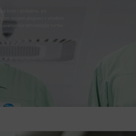
pna brzo i globalno, po
U svom novom pogonu s visokim
suvremenije tehnologije tvrtke