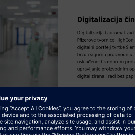
Digitalizacija č
Digitalizacija i automatizac
Pfizerove tvornice HighCon 
digitalni portfelj tvrtke Si
brzu i sigurnu proizvodnju.
usklađenost s dobrom proi
upravljanje proizvodnim o
digitalizirana i radi bez papi