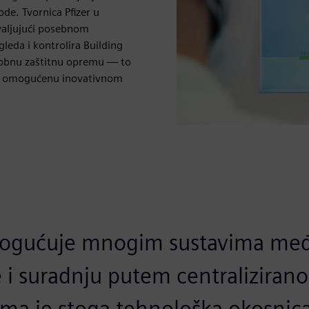
ode. Tvornica Pfizer u
hvaljujući posebnom
leda i kontrolira Building
osobnu zaštitnu opremu — to
t, omogućenu inovativnom
ogućuje mnogim sustavima me
 i suradnju putem centraliziran
orma je stoga tehnološka okosni