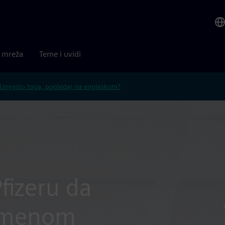
a mreža
Teme i uvidi
Umjesto toga, pogledaj na engleskom?
fizeru da
remenom