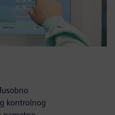
đusobno
og kontrolnog
ca pametne