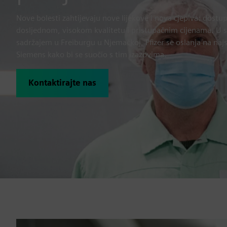
Nove bolesti zahtijevaju nove lijekove i nova cjepiva: dostu
dosljednom, visokom kvalitetu i pristupačnim cijenama. 
sadržajem u Freiburgu u Njemačkoj, Pfizer se oslanja na naj
Siemens kako bi se suočio s tim izazovima.
Kontaktirajte nas