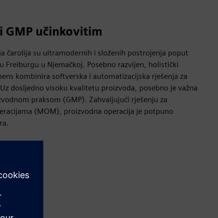
ini GMP učinkovitim
ija čarolija su ultramodernih i složenih postrojenja poput
u Freiburgu u Njemačkoj. Posebno razvijen, holistički
emens kombinira softverska i automatizacijska rješenja za
 Uz dosljedno visoku kvalitetu proizvoda, posebno je važna
zvodnom praksom (GMP). Zahvaljujući rješenju za
peracijama (MOM), proizvodna operacija je potpuno
ra.