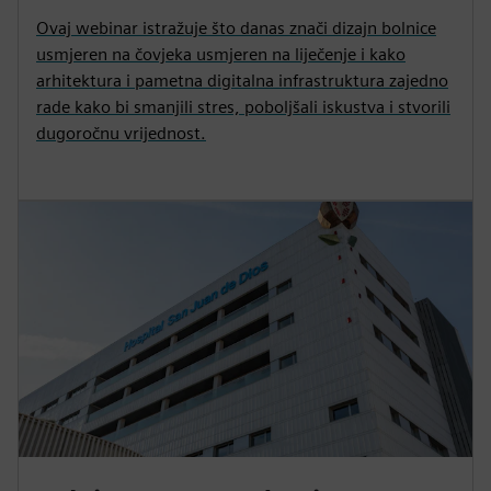
Ovaj webinar istražuje što danas znači dizajn bolnice
usmjeren na čovjeka usmjeren na liječenje i kako
arhitektura i pametna digitalna infrastruktura zajedno
rade kako bi smanjili stres, poboljšali iskustva i stvorili
dugoročnu vrijednost.