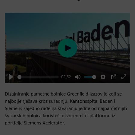
Play
02:52
Play
Mute
Settings
PIP
Enter
fulls
Dizajniranje pametne bolnice Greenfield izazov je koji se
najbolje rješava kroz suradnju. Kantonsspital Baden i
Siemens zajedno rade na stvaranju jedne od najpametnijih
švicarskih bolnica koristeći otvorenu IoT platformu iz
portfelja Siemens Xcelerator.