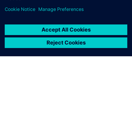
Clinique Saint-Jean u Bruxellesu
Clinique Saint-Jean u Bruxellesu nadogradio je svoje
napajanje sa Siemensom, osiguravajući pouzdano i
buduće spremno energetsko rješenje putem pametne
tehnologije.