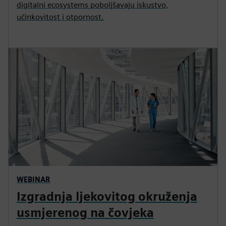
digitalni ecosystems poboljšavaju iskustvo,
učinkovitost i otpornost.
WEBINAR
Izgradnja ljekovitog okruženja
usmjerenog na čovjeka