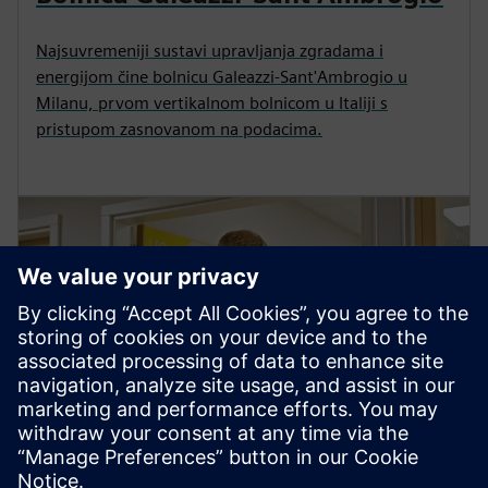
Najsuvremeniji sustavi upravljanja zgradama i
energijom čine bolnicu Galeazzi-Sant'Ambrogio u
Milanu, prvom vertikalnom bolnicom u Italiji s
pristupom zasnovanom na podacima.