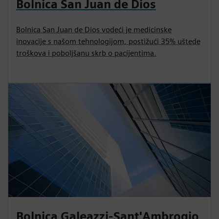
Bolnica San Juan de Dios
Bolnica San Juan de Dios vodeći je medicinske
inovacije s našom tehnologijom, postižući 35% uštede
troškova i poboljšanu skrb o pacijentima.
Bolnica Galeazzi-Sant'Ambrogio