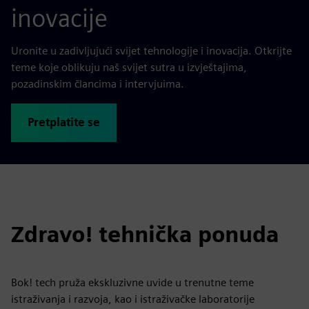
inovacije
Uronite u zadivljujući svijet tehnologije i inovacija. Otkrijte
teme koje oblikuju naš svijet sutra u izvještajima,
pozadinskim člancima i intervjuima.
Pretplatite se
Zdravo! tehnička ponuda
Bok! tech pruža ekskluzivne uvide u trenutne teme
istraživanja i razvoja, kao i istraživačke laboratorije