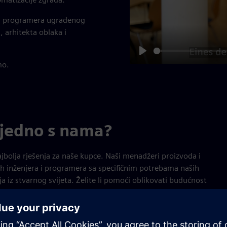
ući programera ugrađenog
, arhitekta oblaka i
Play
mo.
zajedno s nama?
jbolja rješenja za naše kupce. Naši menadžeri proizvoda i
aših inženjera i programera sa specifičnim potrebama naših
a iz stvarnog svijeta. Želite li pomoći oblikovati budućnost
na pravo mjesto! Zajedno možemo postići velike stvari u
hnologija te stvoriti održiviju Švicarsku.