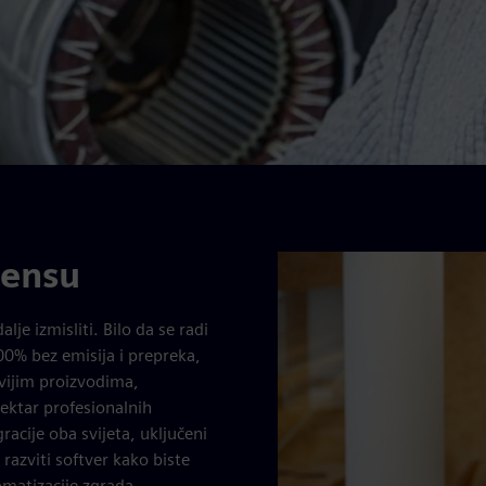
mensu
lje izmisliti. Bilo da se radi
0% bez emisija i prepreka,
ivijim proizvodima,
pektar profesionalnih
racije oba svijeta, uključeni
 razviti softver kako biste
tomatizacije zgrada.