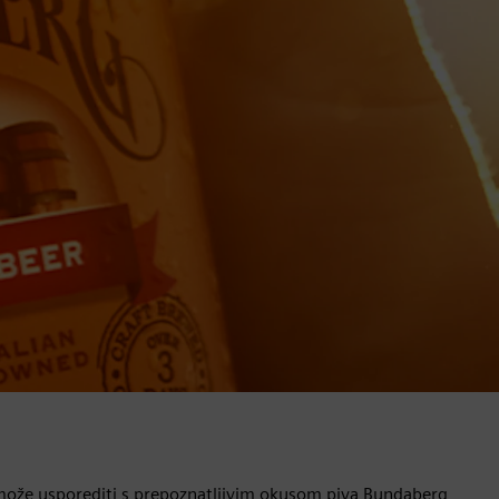
e može usporediti s prepoznatljivim okusom piva Bundaberg