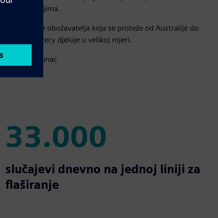
odnim područjima.
 pića do baze obožavatelja koja se proteže od Australije do
 Master Brewery djeluje u velikoj mjeri.
odnja je vrhunac
33.000
33.000
slučajevi dnevno na jednoj liniji za
flaširanje