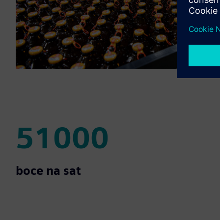
51000
51000
boce na sat