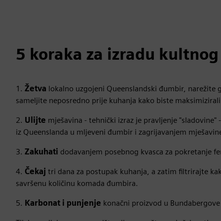
5 koraka za izradu kultno
1.
Žetva
lokalno uzgojeni Queenslandski đumbir, narežite ga
sameljite neposredno prije kuhanja kako biste maksimiziral
2.
Ulijte
mješavina - tehnički izraz je pravljenje "sladovine
iz Queenslanda u mljeveni đumbir i zagrijavanjem mješavin
3.
Zakuhati
dodavanjem posebnog kvasca za pokretanje fe
4.
Čekaj
tri dana za postupak kuhanja, a zatim filtrirajte kak
savršenu količinu komada đumbira.
5.
Karbonat i punjenje
konačni proizvod u Bundabergove k