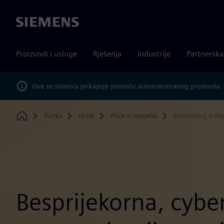
Siemens
Proizvodi i usluge
Rješenja
Industrije
Partnersk
Ova se stranica prikazuje pomoću automatiziranog prijevoda.
Tvrtka
Uvidi
Priče o uspjehu
Bundaberg kuha
Home
Besprijekorna, cybe