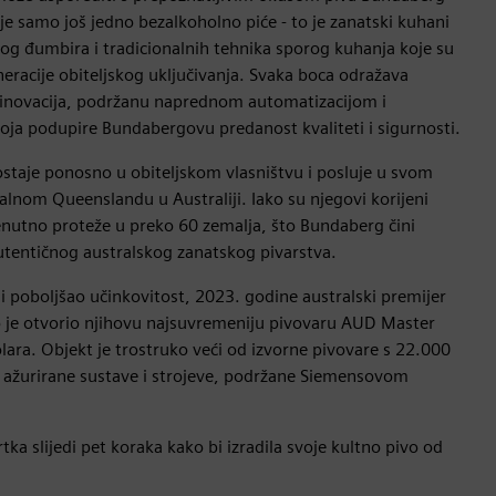
je samo još jedno bezalkoholno piće - to je zanatski kuhani
vog đumbira i tradicionalnih tehnika sporog kuhanja koje su
neracije obiteljskog uključivanja. Svaka boca odražava
 i inovacija, podržanu naprednom automatizacijom i
oja podupire Bundabergovu predanost kvaliteti i sigurnosti.
taje ponosno u obiteljskom vlasništvu i posluje u svom
lnom Queenslandu u Australiji. Iako su njegovi korijeni
enutno proteže u preko 60 zemalja, što Bundaberg čini
entičnog australskog zanatskog pivarstva.
 i poboljšao učinkovitost, 2023. godine australski premijer
 je otvorio njihovu najsuvremeniju pivovaru AUD Master
ara. Objekt je trostruko veći od izvorne pivovare s 22.000
i ažurirane sustave i strojeve, podržane Siemensovom
rtka slijedi pet koraka kako bi izradila svoje kultno pivo od