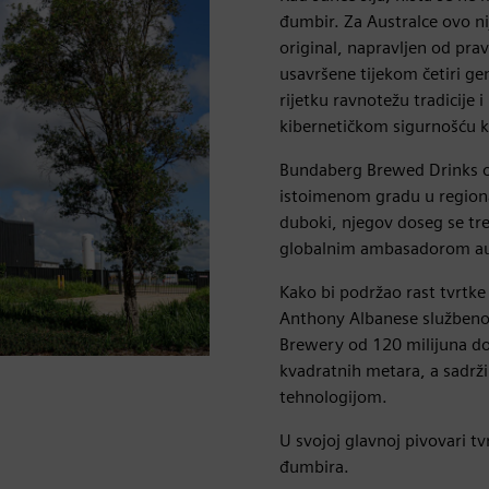
đumbir. Za Australce ovo ni
original, napravljen od pra
usavršene tijekom četiri ge
rijetku ravnotežu tradicije
kibernetičkom sigurnošću k
Bundaberg Brewed Drinks os
istoimenom gradu u regiona
duboki, njegov doseg se tr
globalnim ambasadorom aut
Kako bi podržao rast tvrtke
Anthony Albanese službeno
Brewery od 120 milijuna dol
kvadratnih metara, a sadrž
tehnologijom.
U svojoj glavnoj pivovari tv
đumbira.