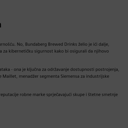
a
nošću. No, Bundaberg Brewed Drinks želio je ići dalje,
 za kibernetičku sigurnost kako bi osigurali da njihovo
ataka - ona je ključna za održavanje dostupnosti postrojenja,
rge Maillet, menadžer segmenta Siemensa za industrijske
putacije robne marke sprječavajući skupe i štetne smetnje