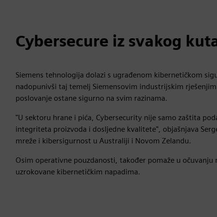
Cybersecure iz svakog kut
Siemens tehnologija dolazi s ugrađenom kibernetičkom sigur
nadopunivši taj temelj Siemensovim industrijskim rješenjima
poslovanje ostane sigurno na svim razinama.
"U sektoru hrane i pića, Cybersecurity nije samo zaštita pod
integriteta proizvoda i dosljedne kvalitete", objašnjava Se
mreže i kibersigurnost u Australiji i Novom Zelandu.
Osim operativne pouzdanosti, također pomaže u očuvanju re
uzrokovane kibernetičkim napadima.