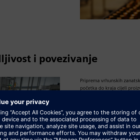
ljivost i povezivanje
Priprema vrhunskih zanatski
početka do kraja cijeli pro
svaku fazu procesa izrade B
punjenja, označavanja i pa
stvarnom vremenu osigurav
se integrirajući sa senzori
Unutar pivovare sve je pov
pouzdanu komunikaciju indu