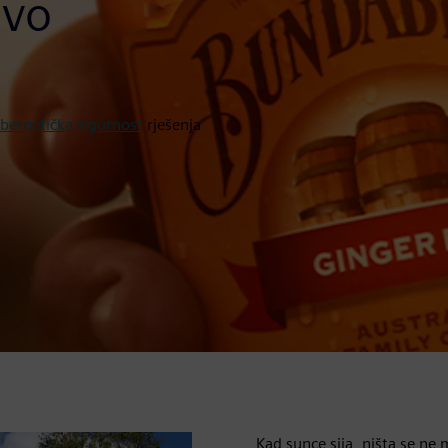
ivo
ibernetička sigurnost
rješenja
Kad sunce sija, ništa se n