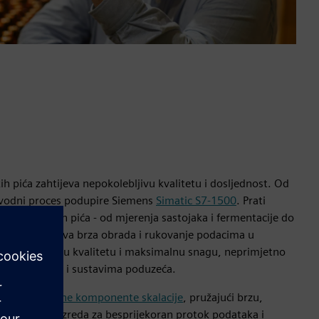
h pića zahtijeva nepokolebljivu kvalitetu i dosljednost. Od
izvodni proces podupire Siemens
Simatic S7-1500
. Prati
undabergovih pića - od mjerenja sastojaka i fermentacije do
kiranja. Njegova brza obrada i rukovanje podacima u
aju dosljednu kvalitetu i maksimalnu snagu, neprimjetno
ma, strojevima i sustavima poduzeća.
ezano s
Mrežne komponente skalacije
, pružajući brzu,
strijskog razreda za besprijekoran protok podataka i