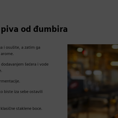
g piva od đumbira
 i osušite, a zatim ga
i arome.
" - dodavanjem šećera i vode
e.
rmentacije.
o biste iza sebe ostavili
lasične staklene boce.