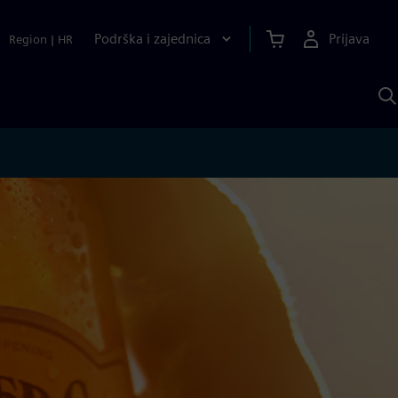
Podrška i zajednica
Prijava
Region
|
HR
P
p
S