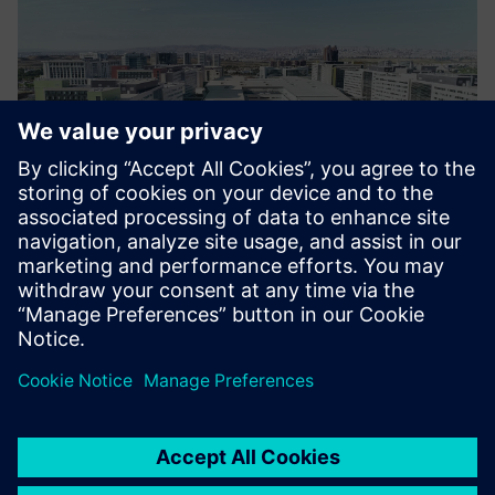
Kao što je prikazano u
Transformiranje
, redoviti pregled
vijesti i uvida o tome kako tehnologija oblikuje svijet u
kojem živimo, dostavljen u vašu pristiglu poštu.
Transformacija uzima pogled na ono što pomiče brojčanik
industrijske transformacije, dekarbonizacije i digitalizacije.