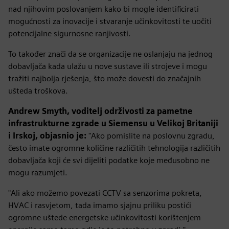
nad njihovim poslovanjem kako bi mogle identificirati
mogućnosti za inovacije i stvaranje učinkovitosti te uočiti
potencijalne sigurnosne ranjivosti.
To također znači da se organizacije ne oslanjaju na jednog
dobavljača kada ulažu u nove sustave ili strojeve i mogu
tražiti najbolja rješenja, što može dovesti do značajnih
ušteda troškova.
Andrew Smyth, voditelj održivosti za pametne
infrastrukturne zgrade u Siemensu u Velikoj Britaniji
i Irskoj, objasnio je:
"Ako pomislite na poslovnu zgradu,
često imate ogromne količine različitih tehnologija različitih
dobavljača koji će svi dijeliti podatke koje međusobno ne
mogu razumjeti.
"Ali ako možemo povezati CCTV sa senzorima pokreta,
HVAC i rasvjetom, tada imamo sjajnu priliku postići
ogromne uštede energetske učinkovitosti korištenjem