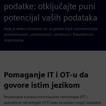
podatke: otključajte puni
potencijal vaših podataka
Sada je dobro shvaćeno da su podaci ključ transformacije
produktivnosti, učinkovitosti, održivosti i fleksibilnosti
organizacija.
Pomaganje IT i OT-u da
govore istim jezikom
Povezivanje sustava informacijske tehnologije (IT) i
operativne tehnologije (OT) kako bi podaci mogli slobodno