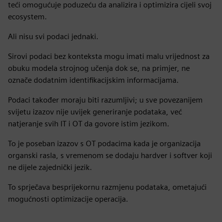
teći omogućuje poduzeću da analizira i optimizira cijeli svoj
ecosystem.
Ali nisu svi podaci jednaki.
Sirovi podaci bez konteksta mogu imati malu vrijednost za
obuku modela strojnog učenja dok se, na primjer, ne
označe dodatnim identifikacijskim informacijama.
Podaci također moraju biti razumljivi; u sve povezanijem
svijetu izazov nije uvijek generiranje podataka, već
natjeranje svih IT i OT da govore istim jezikom.
To je poseban izazov s OT podacima kada je organizacija
organski rasla, s vremenom se dodaju hardver i softver koji
ne dijele zajednički jezik.
To sprječava besprijekornu razmjenu podataka, ometajući
mogućnosti optimizacije operacija.