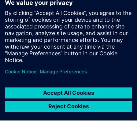
Jednostavno kao Minecraft
Kombinacija CAD, VR i ultra brzih alata za optimizaciju
gamificira razvoj proizvoda.