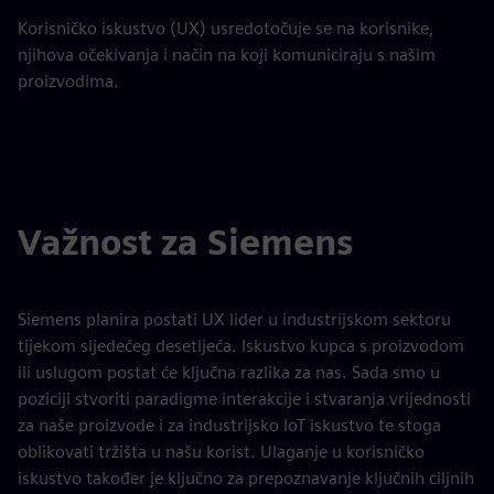
Korisničko iskustvo (UX) usredotočuje se na korisnike,
njihova očekivanja i način na koji komuniciraju s našim
proizvodima.
Važnost za Siemens
Siemens planira postati UX lider u industrijskom sektoru
tijekom sljedećeg desetljeća. Iskustvo kupca s proizvodom
ili uslugom postat će ključna razlika za nas. Sada smo u
poziciji stvoriti paradigme interakcije i stvaranja vrijednosti
za naše proizvode i za industrijsko IoT iskustvo te stoga
oblikovati tržišta u našu korist. Ulaganje u korisničko
iskustvo također je ključno za prepoznavanje ključnih ciljnih