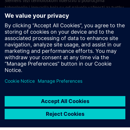
Siemens teži tehnološkom liderstvu u područjima
tehnologije i inovacija koja su od najveće važnosti za tvrtku.
Ove osnovne tehnologije ključne su za dugoročni uspjeh
Siemensa i njegovih kupaca. Stručnjaci iz globalnog
istraživačkog odjela za tehnologiju i različitih tvrtki ovdje
rade zajedno, konsolidirajući istraživačke i razvojne
aktivnosti tvrtke.
Povratak na sve Siemens Core Technologies