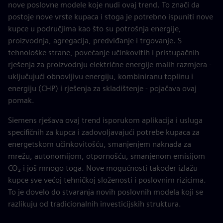
nove poslovne modele koje nudi ovaj trend. To znači da
postoje nove vrste kupaca i stoga je potrebno ispuniti nove
kupce u područjima kao što su potrošnja energije,
proizvodnja, agregacija, predviđanje i trgovanje. S
tehnološke strane, povećanje učinkovitih i pristupačnih
rješenja za proizvodnju električne energije malih razmjera -
uključujući obnovljivu energiju, kombiniranu toplinu i
energiju (CHP) i rješenja za skladištenje - pojačava ovaj
pomak.
Siemens rješava ovaj trend isporukom aplikacija i usluga
specifičnih za kupca i zadovoljavajući potrebe kupaca za
energetskom učinkovitošću, smanjenjem naknada za
mrežu, autonomijom, otpornošću, smanjenom emisijom
CO₂ i još mnogo toga. Nove mogućnosti također izlažu
kupce sve većoj tehničkoj složenosti i poslovnim rizicima.
To je dovelo do stvaranja novih poslovnih modela koji se
razlikuju od tradicionalnih investicijskih struktura.