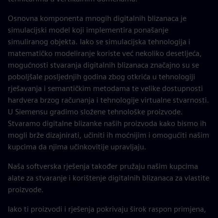
Osnovna komponenta mnogih digitalnih blizanaca je
simulacijski model koji implementira ponašanje
simuliranog objekta. Iako se simulacijska tehnologija i
matematičko modeliranje koriste već nekoliko desetljeća,
mogućnosti stvaranja digitalnih blizanaca značajno su se
poboljšale posljednjih godina zbog otkrića u tehnologiji
rješavanja i semantičkim metodama te velike dostupnosti
hardvera brzog računanja i tehnologije virtualne stvarnosti.
U Siemensu gradimo složene tehnološke proizvode.
Stvaramo digitalne blizanke naših proizvoda kako bismo ih
mogli brže dizajnirati, učiniti ih moćnijim i omogućiti našim
kupcima da njima učinkovitije upravljaju.
Naša softverska rješenja također pružaju našim kupcima
alate za stvaranje i korištenje digitalnih blizanaca za vlastite
proizvode.
Iako ti proizvodi i rješenja pokrivaju širok raspon primjena,