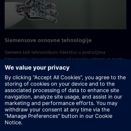
Siemensove osnovne tehnologije
Siemens teži tehnološkom liderstvu u područjima
tehnologije i inovacija koja su od najveće važnosti za tvrtku.
Ove osnovne tehnologije ključne su za dugoročni uspjeh
Siemensa i njegovih kupaca. Stručnjaci iz globalnog
istraživačkog odjela za tehnologiju i različitih tvrtki ovdje
rade zajedno, konsolidirajući istraživačke i razvojne
aktivnosti tvrtke.
Povratak na sve Siemens Core Technologies