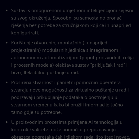
Sustavi s omogućenom umjetnom inteligencijom svjesni
su svog okruženja. Sposobni su samostalno pronaći
rješenja bez potrebe za stručnjakom koji će ih unaprijed
konfigurirati.
Korištenje otvorenih, montažnih (i unaprijed
projektiranih) modularnih jedinica s integriranom i
autonomnom automatizacijom (poput proizvodnih ćelija
i procesnih modela) olakšava sustav "priključak i rad" i
brzo, fleksibilno puštanje u rad.
Proširena stvarnost i pametni pomoćnici operatera
stvaraju nove mogućnosti za virtualno puštanje u rad i
podržavaju prikupljanje podataka o postrojenju u
stvarnom vremenu kako bi pružili informacije točno
tamo gdje su potrebne.
U proizvodnim procesima primjena AI tehnologija u
kontroli kvalitete može pomoći u prepoznavanju
obrazaca pogrešaka čak i tijekom rada, što štedi novac.