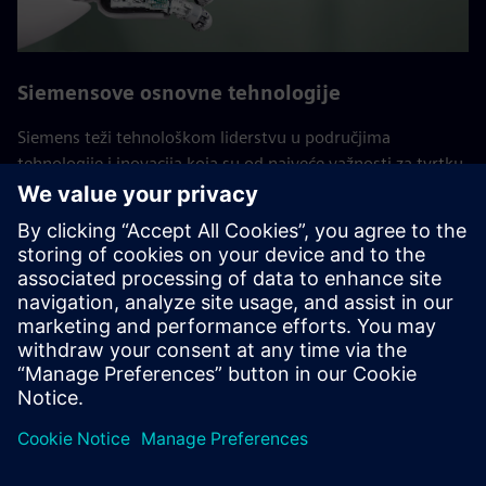
Siemensove osnovne tehnologije
Siemens teži tehnološkom liderstvu u područjima
tehnologije i inovacija koja su od najveće važnosti za tvrtku.
Ove osnovne tehnologije ključne su za dugoročni uspjeh
Siemensa i njegovih kupaca. Stručnjaci iz globalnog
istraživačkog odjela za tehnologiju i različitih tvrtki ovdje
rade zajedno, konsolidirajući istraživačke i razvojne
aktivnosti tvrtke.
Povratak na sve Siemens Core Technologies