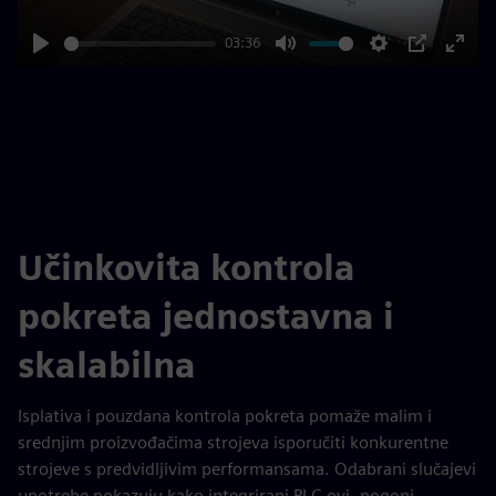
03:36
Play
Mute
Settings
PIP
Enter
fulls
Učinkovita kontrola
pokreta jednostavna i
skalabilna
Isplativa i pouzdana kontrola pokreta pomaže malim i
srednjim proizvođačima strojeva isporučiti konkurentne
strojeve s predvidljivim performansama. Odabrani slučajevi
upotrebe pokazuju kako integrirani PLC-ovi, pogoni,