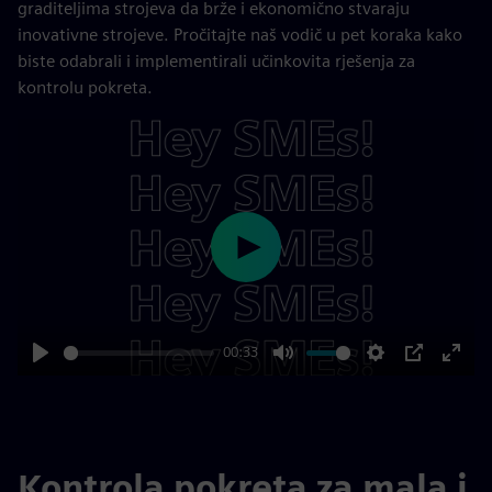
graditeljima strojeva da brže i ekonomično stvaraju
inovativne strojeve. Pročitajte naš vodič u pet koraka kako
biste odabrali i implementirali učinkovita rješenja za
kontrolu pokreta.
Play
00:33
Play
Mute
Settings
PIP
Enter
fulls
Kontrola pokreta za mala i