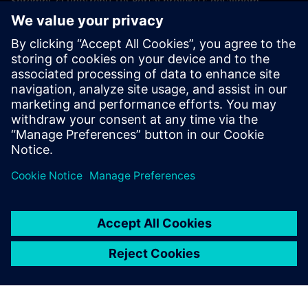
Spremni za upotrebu TIA Portal projekti s detaljnom
dokumentacijom i dodatnom podrškom za simulaciju
omogućuju brzu prilagodbu specifičnim zahtjevima stroja.
To skraćuje vrijeme pokretanja, smanjuje rizik od puštanja u
rad i poboljšava ukupnu inženjersku učinkovitost.