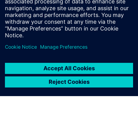
DODATNE INFORMACIJE
Ubrzajte dizajn poluvodiča kroz
proizvodnju
Siemens osnažuje tvrtke za poluvodiče da inoviraju,
dizajniraju fabrike spremne za budućnost i proizvode s
preciznošću i učinkovitošću — gradeći pametniji i
otporniji globalni poluvodički ecosystem.