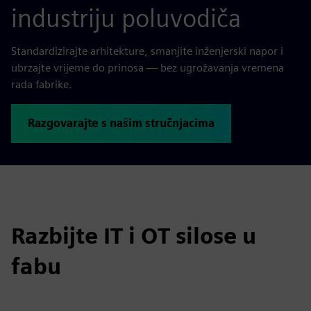
industriju poluvodiča
Standardizirajte arhitekture, smanjite inženjerski napor i
ubrzajte vrijeme do prinosa — bez ugrožavanja vremena
rada fabrike.
Razgovarajte s našim stručnjacima
Razbijte IT i OT silose u
fabu