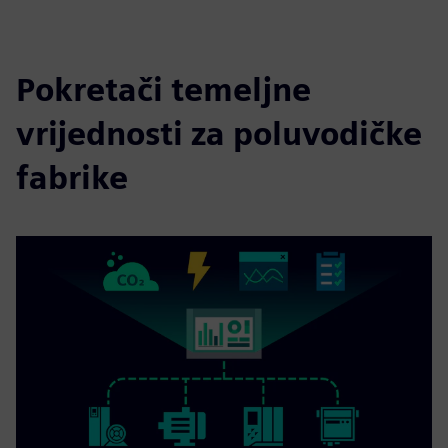
fulls
Pokretači temeljne
vrijednosti za poluvodičke
fabrike