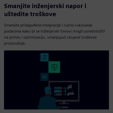
Smanjite inženjerski napor i
uštedite troškove
Smanjite prilagođene integracije i ručno rukovanje
podacima kako bi se inženjerski timovi mogli usredotočiti
na prinos i optimizaciju, smanjujući ukupne troškove
proizvodnje.