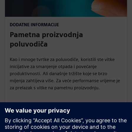
DODATNE INFORMACIJE
Pametna proizvodnja
poluvodiča
Kao i mnoge tvrtke za poluvodiče, koristili ste vitke
inicijative za smanjenje otpada i povećanje
produktivnosti. Ali današnje tržište koje se brzo
mijenja zahtijeva više. Za veće performanse vrijeme je
za prelazak s vitke na pametnu proizvodnju.
Pročitaj više