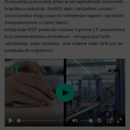
Proizvodnja poluvodiča jedan je od najsloženijih sistemskih
krajolika u industriji. Različiti alati, naslijeđeni sustavi i
silosni podaci mogu usporiti inženjerske napore i ograničiti
transparentnost u cijeloj fabrici.
Integracija IT/OT povezuje sustave trgovine s IT poduzećima
kroz standardiziranu arhitekturu - omogućujući brže
odlučivanje, bolju suradnju, veće vrijeme rada i brži put od
podataka do vrijednosti.
Play
02:16
Play
Mute
Settings
PIP
Enter