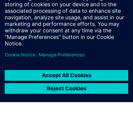
Stvorite, održavajte i vizualizirajte digitalne blizance za
zgrade i infrastrukturu na temelju informacijskog
modeliranja zgrada (BIM).
Saznajte više