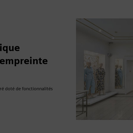
rique
r empreinte
uré doté de fonctionnalités