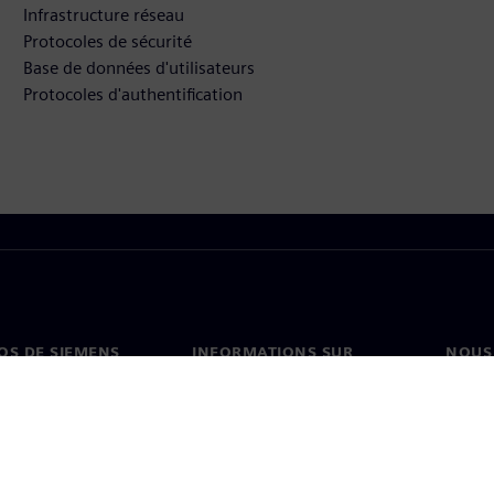
Infrastructure réseau
Protocoles de sécurité
Base de données d'utilisateurs
Protocoles d'authentification
OS DE SIEMENS
INFORMATIONS SUR
NOUS
L'ENTREPRISE
s de nous
Conta
Entreprise
on
Nos b
Relations investisseurs
és et presse