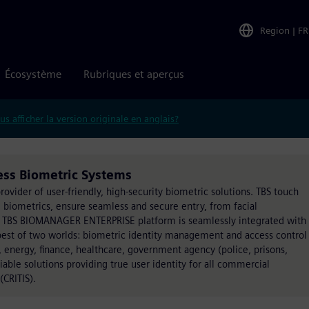
Region
|
FR
Écosystème
Rubriques et aperçus
us afficher la version originale en anglais?
ess Biometric Systems
rovider of user-friendly, high-security biometric solutions. TBS touch
 biometrics, ensure seamless and secure entry, from facial
 The TBS BIOMANAGER ENTERPRISE platform is seamlessly integrated with
best of two worlds: biometric identity management and access control
, energy, finance, healthcare, government agency (police, prisons,
liable solutions providing true user identity for all commercial
(CRITIS).