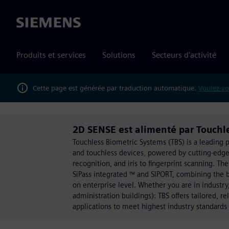
Siemens
Produits et services
Solutions
Secteurs d'activité
Cette page est générée par traduction automatique.
Voulez-vo
2D SENSE est alimenté par Touchl
Touchless Biometric Systems (TBS) is a leading p
and touchless devices, powered by cutting-edge
recognition, and iris to fingerprint scanning.
SiPass integrated ™ and SIPORT, combining the 
on enterprise level. Whether you are in industry
administration buildings): TBS offers tailored, re
applications to meet highest industry standards 