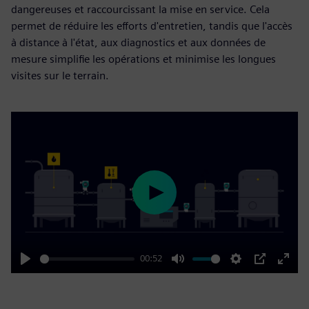
dangereuses et raccourcissant la mise en service. Cela
permet de réduire les efforts d'entretien, tandis que l'accès
à distance à l'état, aux diagnostics et aux données de
mesure simplifie les opérations et minimise les longues
visites sur le terrain.
Play
00:52
Play
Mute
Settings
PIP
Enter
fulls