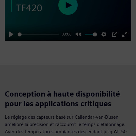
Play
03:06
Play
Mute
Settings
PIP
Enter
fulls
Conception à haute disponibilité
pour les applications critiques
Le réglage des capteurs basé sur Callendar-van-Dusen
améliore la précision et raccourcit le temps d'étalonnage.
Avec des températures ambiantes descendant jusqu'à -50