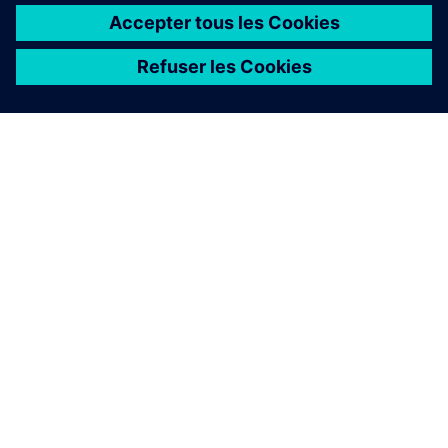
produits et solutions de Siemens ne constituent qu'un
élément de ce concept. Pour plus d'informations sur la
sécurité industrielle, rendez-vous sur.
En savoir plus