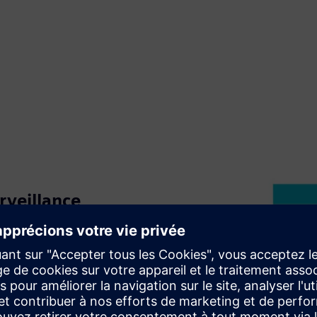
rveillance
nombre d'actifs surveillés
re réseau OT. Le concept de
e configuration optimisée en
 complexes.