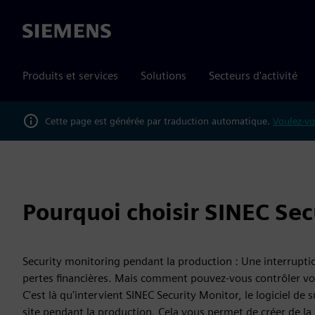
Siemens
Produits et services
Solutions
Secteurs d'activité
Cette page est générée par traduction automatique.
Voulez-vo
Pourquoi choisir SINEC Sec
Security monitoring pendant la production : Une interrupti
pertes financières. Mais comment pouvez-vous contrôler vo
C'est là qu'intervient SINEC Security Monitor, le logiciel de 
site pendant la production. Cela vous permet de créer de la 