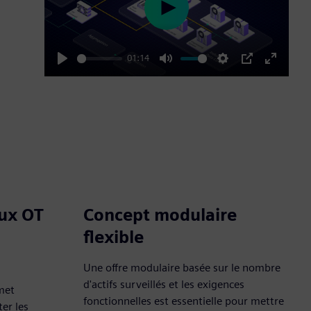
Play
01:14
Play
Mute
Settings
PIP
Enter
fullscre
ux OT
Concept modulaire
flexible
Une offre modulaire basée sur le nombre
d'actifs surveillés et les exigences
rmet
fonctionnelles est essentielle pour mettre
ter les