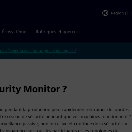
Region
|
FR
Écosystème
Rubriques et aperçus
us afficher la version originale en anglais?
urity Monitor ?
on pendant la production peut rapidement entraîner de lourdes
tre réseau de sécurité pendant que vos machines fonctionnent ?
surveillance passive, non intrusive et continue de la sécurité sur
transparence sur tous les participants et les topologies du