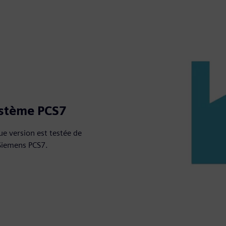
ystème PCS7
e version est testée de
 Siemens PCS7.