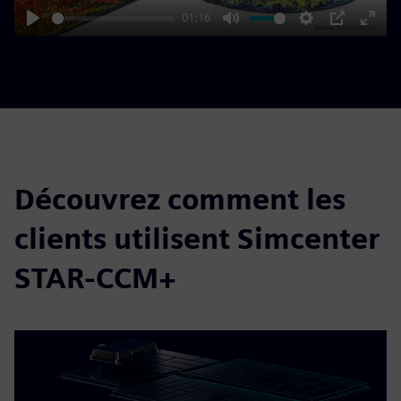
01:16
Play
Mute
Settings
PIP
Enter
fulls
Découvrez comment les
clients utilisent Simcenter
STAR-CCM+