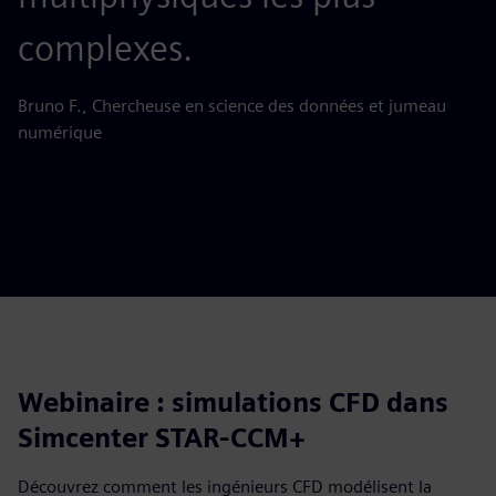
complexes.
Ju
Bruno F., Chercheuse en science des données et jumeau
numérique
Webinaire : simulations CFD dans
Simcenter STAR-CCM+
Découvrez comment les ingénieurs CFD modélisent la