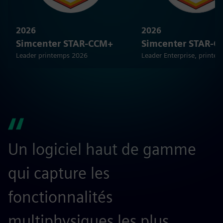
2026
2026
Simcenter STAR-CCM+
Simcenter STAR-
Leader printemps 2026
Leader Enterprise, printe
Un logiciel haut de gamme
qui capture les
d
fonctionnalités
C
multiphysiques les plus
s