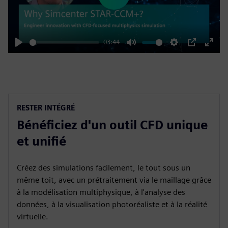
Play
03:44
Play
Mute
Settings
PIP
Enter
fulls
RESTER INTÉGRÉ
Bénéficiez d'un outil CFD unique
et unifié
Créez des simulations facilement, le tout sous un
même toit, avec un prétraitement via le maillage grâce
à la modélisation multiphysique, à l'analyse des
données, à la visualisation photoréaliste et à la réalité
virtuelle.