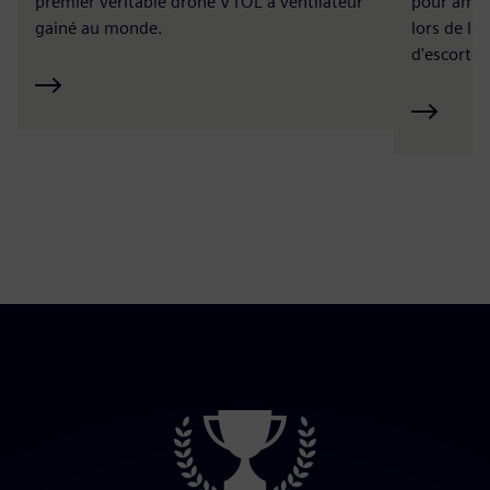
premier véritable drone VTOL à ventilateur
pour améli
gainé au monde.
lors de la
d'escorte.