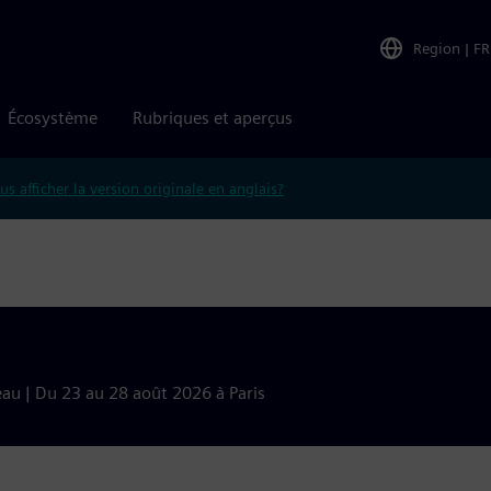
Region
|
FR
Écosystème
Rubriques et aperçus
us afficher la version originale en anglais?
eau | Du 23 au 28 août 2026 à Paris