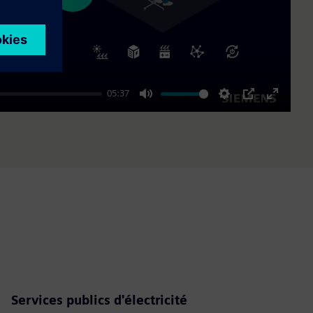
05:37
Mute
Settings
PIP
Enter
fullscre
Services publics d'électricité