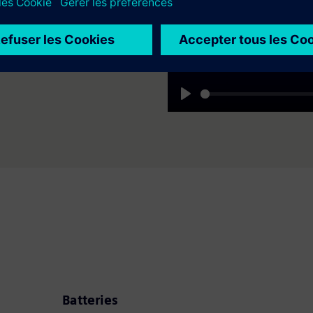
du BESS, des hybrides et des
dulaire.
Play
Batteries