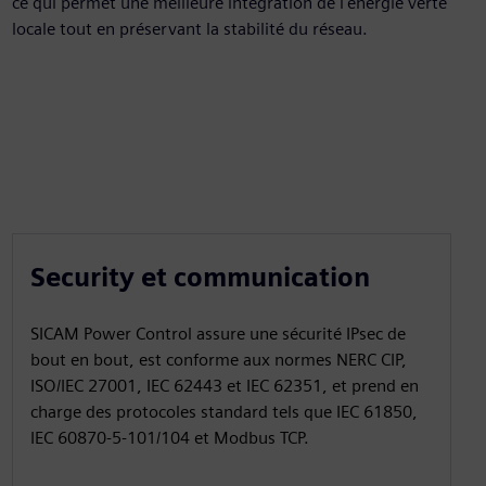
ce qui permet une meilleure intégration de l'énergie verte
locale tout en préservant la stabilité du réseau.
Security et communication
SICAM Power Control assure une sécurité IPsec de
bout en bout, est conforme aux normes NERC CIP,
ISO/IEC 27001, IEC 62443 et IEC 62351, et prend en
charge des protocoles standard tels que IEC 61850,
IEC 60870‑5‑101/104 et Modbus TCP.