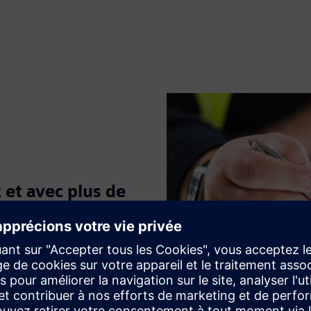
 et avec plus de
aison avec de multiples
es informations et font
uipe les moyens de suivre
ge complet des données, à la
cations.