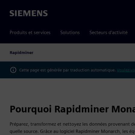
Siemens
Produits et services
Solutions
Secteurs d'activité
Rapidminer
Cette page est générée par traduction automatique.
Voulez-vo
Pourquoi Rapidminer Mona
Préparez, transformez et nettoyez les données provenant 
quelle source. Grâce au logiciel Rapidminer Monarch, les éq