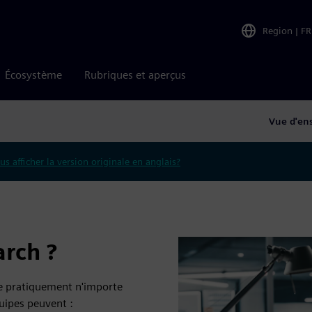
Region
|
FR
Écosystème
Rubriques et aperçus
Vue d'en
us afficher la version originale en anglais?
rch ?
de pratiquement n'importe
uipes peuvent :