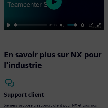
Play
04:13
Play
Mute
Settings
PIP
Enter
fulls
En savoir plus sur NX pour
l'industrie
Support client
Siemens propose un support client pour NX et tous nos