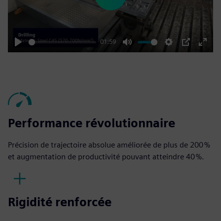
Play
01:59
Play
Mute
Settings
PIP
Enter
fulls
Performance révolutionnaire
Précision de trajectoire absolue améliorée de plus de 200 %
et augmentation de productivité pouvant atteindre 40 %.
Rigidité renforcée