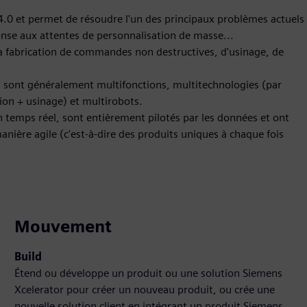
e 4.0 et permet de résoudre l'un des principaux problèmes actuels
onse aux attentes de personnalisation de masse...
la fabrication de commandes non destructives, d'usinage, de
 sont généralement multifonctions, multitechnologies (par
tion + usinage) et multirobots.
 temps réel, sont entièrement pilotés par les données et ont
nière agile (c'est-à-dire des produits uniques à chaque fois
Mouvement
Build
Étend ou développe un produit ou une solution Siemens
Xcelerator pour créer un nouveau produit, ou crée une
nouvelle solution client en intégrant un produit Siemens