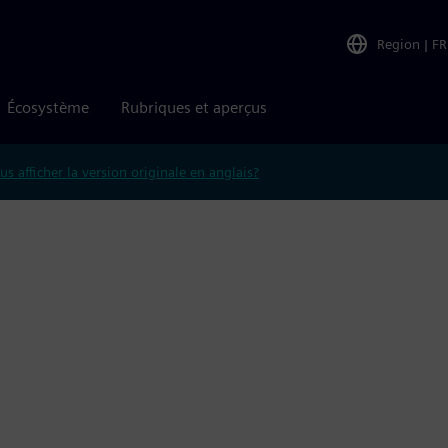
Region
|
FR
Écosystème
Rubriques et aperçus
us afficher la version originale en anglais?