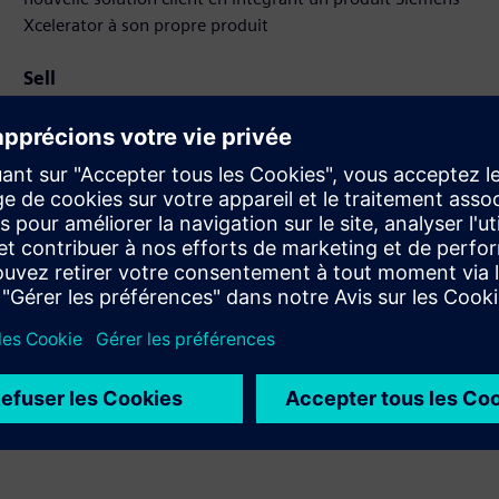
Xcelerator à son propre produit
Sell
Revendre ou co-vendre des logiciels et du matériel
numérique sur Siemens Xcelerator
Service
Fournit un service lié à un produit ou une solution
Siemens Xcelerator, visant à aider le client dans sa mise
en œuvre, son intégration, son exploitation ou sa
maintenance