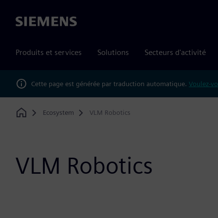
Siemens
Produits et services
Solutions
Secteurs d'activité
Cette page est générée par traduction automatique.
Voulez-vo
Ecosystem
VLM Robotics
Home
VLM Robotics