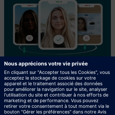
Verification service
Veriff is a global online identity verification company that
protects businesses and their customers from online
identity fraud by leveraging artificial. Founded in 2015,
Veriff serves a global portfolio of internet businesses wor...
En savoir plus