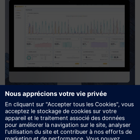
Digiwatt Building
Digiwatt Building is a cloud-based BEMS that uses AI and
NILM to monitor, analyze, and optimize energy use in
buildings – cutting waste, lowering costs, and supporting
ESG goals.