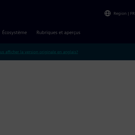
Region
|
FR
Écosystème
Rubriques et aperçus
us afficher la version originale en anglais?