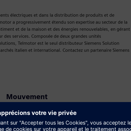
ents électriques et dans la distribution de produits et de
lmotor a progressivement étendu son expertise au secteur de la
bâtiment et de la maison et des énergies renouvelables, en gérant
cteur des services. Composée de deux grandes unités
utions, Telmotor est le seul distributeur Siemens Solution
marchés italien et international. Contactez un partenaire Siemens
Mouvement
Service
Fournit un service lié à un produit ou une solution
Siemens Xcelerator, visant à aider le client dans sa mise
en œuvre, son intégration, son exploitation ou sa