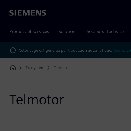
Siemens
Produits et services
Solutions
Secteurs d'activité
Cette page est générée par traduction automatique.
Voulez-vo
Ecosystem
Telmotor
Home
Telmotor