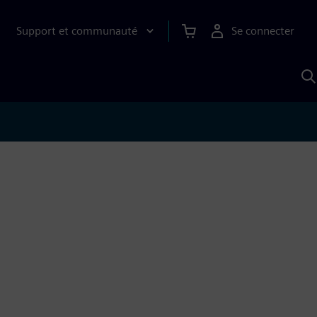
Support et communauté
Se connecter
R
a
S