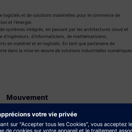
 logiciels et de solutions matérielles pour le commerce de
ion et l'énergie.
e systèmes intégrés, en passant par les architectures cloud et
 d'ingénieurs, d'informaticiens, de mathématiciens,
rts en matériel et en logiciels. En tant que partenaire de
rte dans la mise en œuvre de solutions industrielles numériques
Mouvement
Build
Étend ou développe un produit ou une solution Siemens
Xcelerator pour créer un nouveau produit, ou crée une
nouvelle solution client en intégrant un produit Siemens