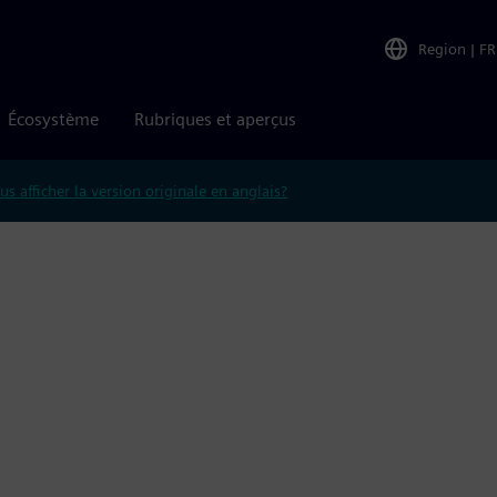
Region
|
FR
Écosystème
Rubriques et aperçus
us afficher la version originale en anglais?