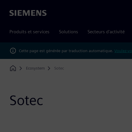
Siemens
Produits et services
Solutions
Secteurs d'activité
Cette page est générée par traduction automatique.
Voulez-vo
Ecosystem
Sotec
Home
Sotec