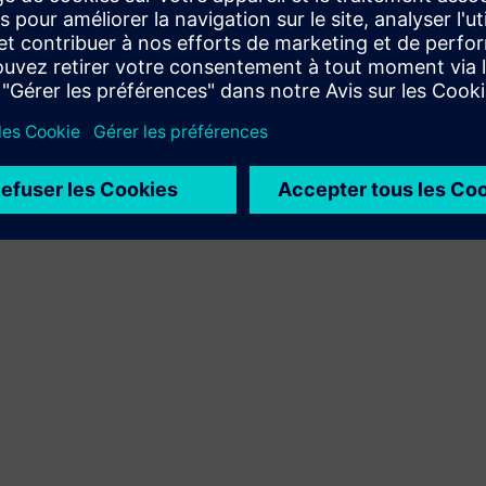
Xcelerator à son propre produit
Service
Fournit un service lié à un produit ou une solution
Siemens Xcelerator, visant à aider le client dans sa mise
en œuvre, son intégration, son exploitation ou sa
maintenance