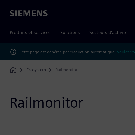
Siemens
Produits et services
Solutions
Secteurs d'activité
Cette page est générée par traduction automatique.
Voulez-vo
Ecosystem
Railmonitor
Home
Railmonitor