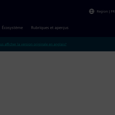
Region
|
FR
Écosystème
Rubriques et aperçus
us afficher la version originale en anglais?