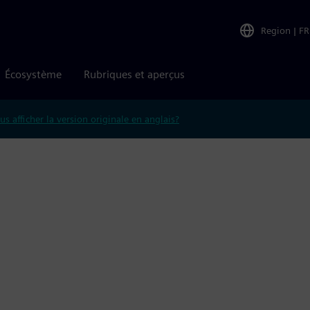
Region
|
FR
Écosystème
Rubriques et aperçus
us afficher la version originale en anglais?