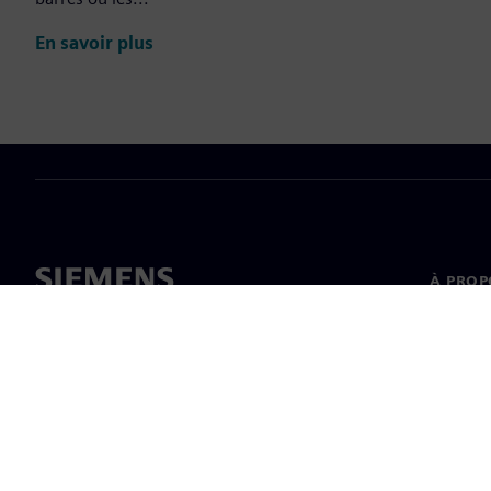
En savoir plus
À PROP
À propo
Directi
Actualit