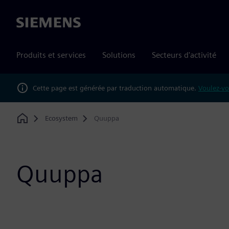
Siemens
Produits et services
Solutions
Secteurs d'activité
Cette page est générée par traduction automatique.
Voulez-vo
Ecosystem
Quuppa
Home
Quuppa