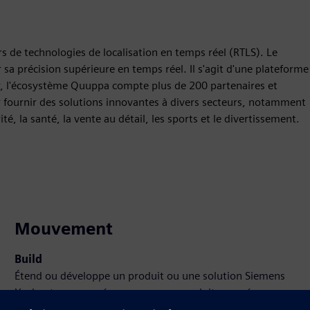
 de technologies de localisation en temps réel (RTLS). Le
sa précision supérieure en temps réel. Il s'agit d'une plateforme
our, l'écosystème Quuppa compte plus de 200 partenaires et
 fournir des solutions innovantes à divers secteurs, notamment
rité, la santé, la vente au détail, les sports et le divertissement.
Mouvement
Build
Étend ou développe un produit ou une solution Siemens
Xcelerator pour créer un nouveau produit, ou crée une
nouvelle solution client en intégrant un produit Siemens