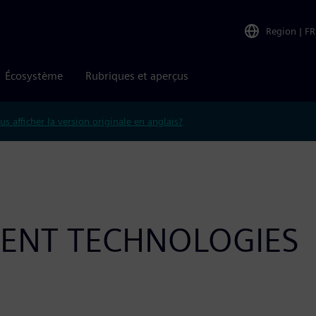
Region
|
FR
Écosystème
Rubriques et aperçus
us afficher la version originale en anglais?
GENT TECHNOLOGIES