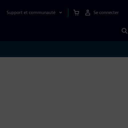
Support et communauté
Se connecter
R
a
S