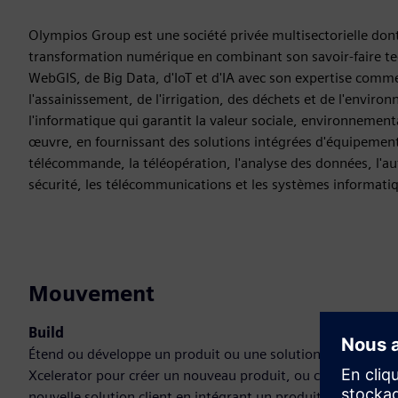
Olympios Group est une société privée multisectorielle dont
transformation numérique en combinant son savoir-faire tec
WebGIS, de Big Data, d'IoT et d'IA avec son expertise commerc
l'assainissement, de l'irrigation, des déchets et de l'enviro
l'informatique qui garantit la valeur sociale, environnementa
œuvre, en fournissant des solutions intégrées d'équipements,
télécommande, la téléopération, l'analyse des données, l'au
sécurité, les télécommunications et les systèmes informati
Mouvement
Build
Étend ou développe un produit ou une solution Siemens
Xcelerator pour créer un nouveau produit, ou crée une
nouvelle solution client en intégrant un produit Siemens