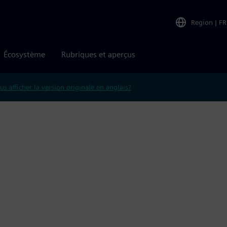
Region
|
FR
Écosystème
Rubriques et aperçus
us afficher la version originale en anglais?