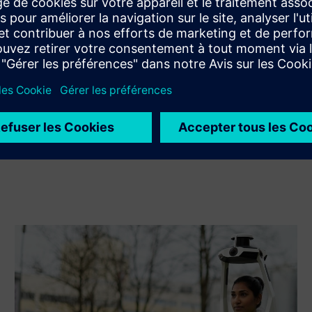
Xcelerator à son propre produit
Sell
Revendre ou co-vendre des logiciels et du matériel
numérique sur Siemens Xcelerator