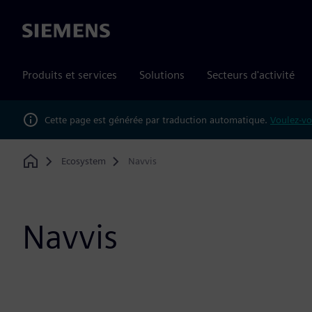
Siemens
Produits et services
Solutions
Secteurs d'activité
Cette page est générée par traduction automatique.
Voulez-vo
Ecosystem
Navvis
Home
Navvis