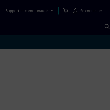
Support et communauté
Se connecter
R
a
S