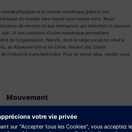
 monde physique et le monde numérique grâce à une
numériques du monde dans lequel vous voulez vivre. Nous
stataires de services et aux entreprises qui cherchent à capturer
bâti. Et nos solutions d'usine numérique permettent
bilité de l'organisation. NavVis, dont le siège social est situé à
is, au Royaume-Uni et en Chine, dessert des clients
t de l'industrie manufacturière. Pour en savoir plus, rendez-vous
Mouvement
Build
Étend ou développe un produit ou une solution Siemens
Xcelerator pour créer un nouveau produit, ou crée une
nouvelle solution client en intégrant un produit Siemens