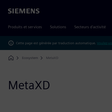
Siemens
Produits et services
Solutions
Secteurs d'activité
Cette page est générée par traduction automatique.
Voulez-vo
Ecosystem
MetaXD
Home
MetaXD