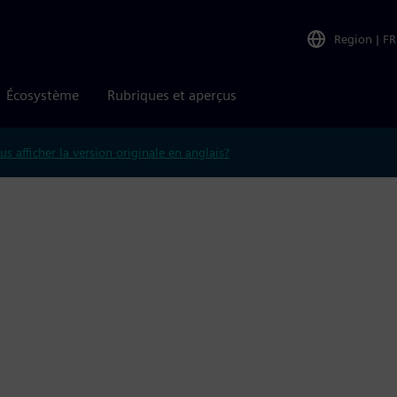
Region
|
FR
Écosystème
Rubriques et aperçus
us afficher la version originale en anglais?