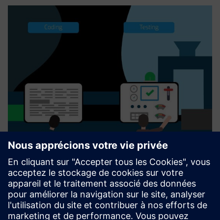
Menditect Test Automation
Menditect Test Automation (MTA) enhances the speed of
Mendix app delivery to the business by removing test
automation bottlenecks. Menditect provides a unique AI
driven “Direct Model Testing” technology for Mendix apps