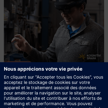
RemoteSpark™
RemoteSpark™ is a mixed reality performance support tool
for deployment on mixed reality headsets including
HoloLens. Workers can instantly access 2D & 3D assets to
support task completion, operational efficiency, and on-
the-job t...