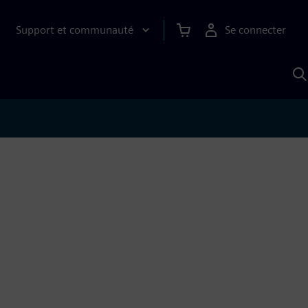
Support et communauté
Se connecter
R
a
S