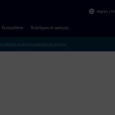
Region
|
FR
Écosystème
Rubriques et aperçus
us afficher la version originale en anglais?