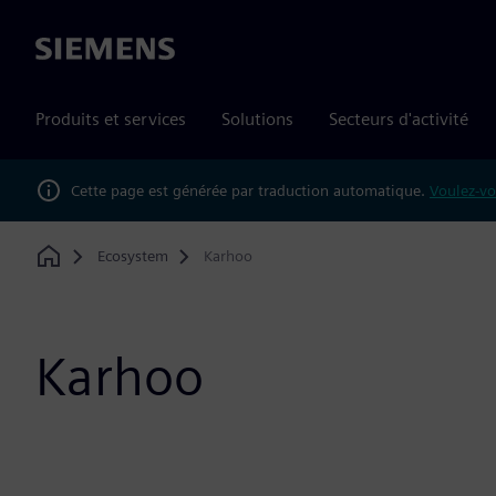
Siemens
Produits et services
Solutions
Secteurs d'activité
Cette page est générée par traduction automatique.
Voulez-vo
Ecosystem
Karhoo
Home
Karhoo